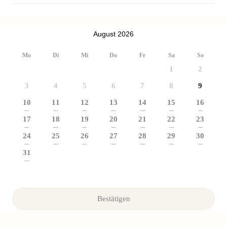
August 2026
Mo
Di
Mi
Do
Fr
Sa
So
1
2
3
4
5
6
7
8
9
10
11
12
13
14
15
16
---
---
---
---
---
---
---
17
18
19
20
21
22
23
---
---
---
---
---
---
---
24
25
26
27
28
29
30
---
---
---
---
---
---
---
31
---
Bestätigen