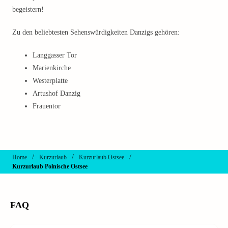
begeistern!
Zu den beliebtesten Sehenswürdigkeiten Danzigs gehören:
Langgasser Tor
Marienkirche
Westerplatte
Artushof Danzig
Frauentor
/
/
/
Home
Kurzurlaub
Kurzurlaub Ostsee
Kurzurlaub Polnische Ostsee
FAQ