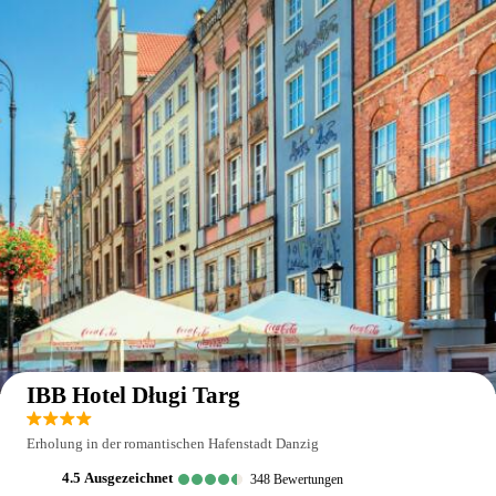
Auf der Karte anzeigen
IBB Hotel Długi Targ
Erholung in der romantischen Hafenstadt Danzig
4.5
ausgezeichnet
348
Bewertungen