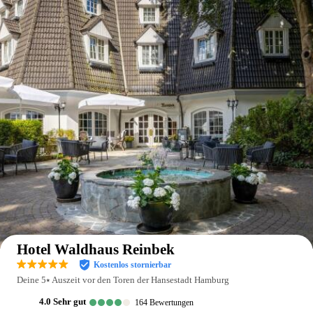
Auf der Karte anzeigen
Hotel Waldhaus Reinbek
Kostenlos stornierbar
Deine 5⭑ Auszeit vor den Toren der Hansestadt Hamburg
4.0
sehr gut
164
Bewertungen