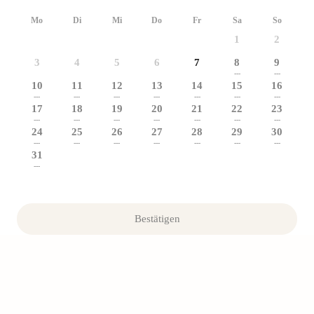
Mo
Di
Mi
Do
Fr
Sa
So
1
2
3
4
5
6
7
8
9
---
---
10
11
12
13
14
15
16
---
---
---
---
---
---
---
17
18
19
20
21
22
23
---
---
---
---
---
---
---
24
25
26
27
28
29
30
---
---
---
---
---
---
---
31
---
Bestätigen