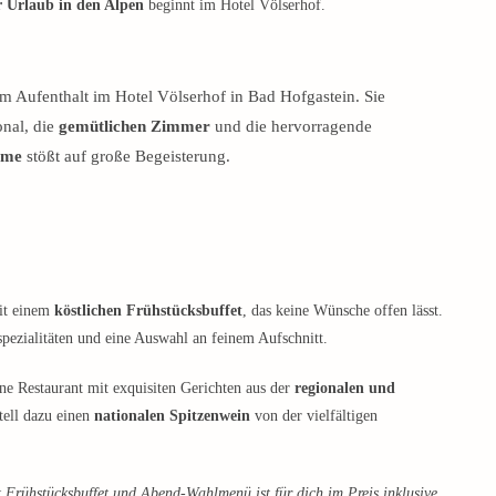
r Urlaub in den Alpen
beginnt im Hotel Völserhof.
 Aufenthalt im Hotel Völserhof in Bad Hofgastein. Sie
onal, die
gemütlichen Zimmer
und die hervorragende
rme
stößt auf große Begeisterung.
it einem
köstlichen Frühstücksbuffet
, das keine Wünsche offen lässt.
pezialitäten und eine Auswahl an feinem Aufschnitt.
ne Restaurant mit exquisiten Gerichten aus der
regionalen und
ell dazu einen
nationalen Spitzenwein
von der vielfältigen
 Frühstücksbuffet und Abend-Wahlmenü ist für dich im Preis inklusive.