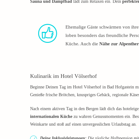
Sauna und Dampfbad
lädt zum Relaxen ein. Dein
perfekte
Ehemalige Gäste schwärmen von ihrem
loben besonders das freundliche Pers
Küche. Auch die
Nähe zur Alpenthe
Kulinarik im Hotel Völserhof
Beginne Deinen Tag im Hotel Völserhof in Bad Hofgastein m
Genieße frische Brötchen, knuspriges Gebäck, regionale Käses
Nach einem aktiven Tag in den Bergen lädt dich das hoteleige
internationalen Küche
zu wahren Genussmomenten ein. Best
Weinkarte und stoß auf einen unvergesslichen Urlaubstag an.
Deine Inklusivleistungen:
Die tägliche Halbpension mit