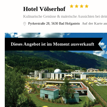
Hotel Völserhof
Kulinarische Genüsse & malerische Aussichten bei dei
Pyrkerstraße 28
,
5630
Bad Hofgastein
Auf der Karte an
Dieses Angebot ist im Moment ausverkauft