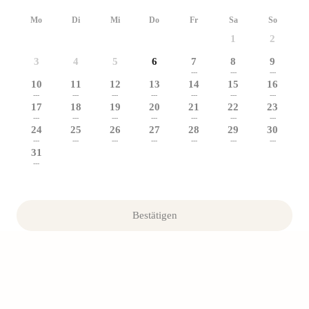
Mo
Di
Mi
Do
Fr
Sa
So
1
2
3
4
5
6
7
8
9
---
---
---
10
11
12
13
14
15
16
---
---
---
---
---
---
---
17
18
19
20
21
22
23
---
---
---
---
---
---
---
24
25
26
27
28
29
30
---
---
---
---
---
---
---
31
---
Bestätigen