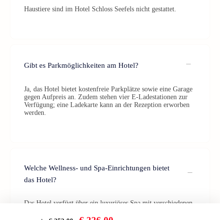
Haustiere sind im Hotel Schloss Seefels nicht gestattet.
Gibt es Parkmöglichkeiten am Hotel?
Ja, das Hotel bietet kostenfreie Parkplätze sowie eine Garage
gegen Aufpreis an. Zudem stehen vier E-Ladestationen zur
Verfügung; eine Ladekarte kann an der Rezeption erworben
werden.
Welche Wellness- und Spa-Einrichtungen bietet
das Hotel?
Das Hotel verfügt über ein luxuriöses Spa mit verschiedenen
Saunen, Dampfbädern, einem beheizten See-Pool und einem
Fitnessstudio mit Seeblick.