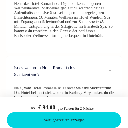
Nein, das Hotel Romania verfügt über keinen eigenen
Wellnessbereich. Stattdessen genießt du während deines
Aufenthalts exklusive Spa-Leistungen in nahegelegenen
Einrichtungen: 90 Minuten Wellness im Hotel Windsor Spa
mit Zugang zum Schwimmbad und zur Sauna sowie 45
Minuten Entspannung in der Salzgrotte im Elisabeth Spa. So
kommst du trotzdem in den Genuss der berühmten
Karlsbader Wellnesskultur – ganz bequem in Hotelnähe.
Ist es weit vom Hotel Romania bis ins
Stadtzentrum?
Nein, vom Hotel Romania ist es nicht weit ins Stadtzentrum.
Das Hotel befindet sich zentral in Karlovy Vary, sodass du die
berühmten Kolonnaden, Thermalquellen und
Sehenswürdigkeiten bequem zu Fuß erreichst. Ideal also, um
die Stadt ganz entspannt zu erkunden.
€ 94,00
ab
pro Person für 2 Nächte
Verfügbarkeiten anzeigen
Bestätigen