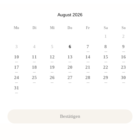
August 2026
Mo
Di
Mi
Do
Fr
Sa
So
1
2
3
4
5
6
7
8
9
---
---
---
10
11
12
13
14
15
16
---
---
---
---
---
---
---
17
18
19
20
21
22
23
---
---
---
---
---
---
---
24
25
26
27
28
29
30
---
---
---
---
---
---
---
31
---
Bestätigen