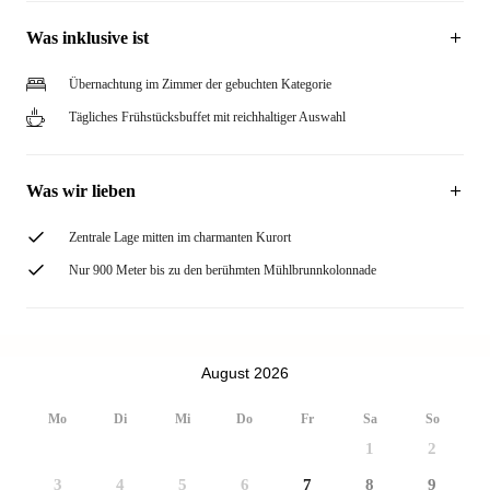
Was inklusive ist
Übernachtung im Zimmer der gebuchten Kategorie
Tägliches Frühstücksbuffet mit reichhaltiger Auswahl
Was wir lieben
Zentrale Lage mitten im charmanten Kurort
Nur 900 Meter bis zu den berühmten Mühlbrunnkolonnade
August 2026
Mo
Di
Mi
Do
Fr
Sa
So
1
2
3
4
5
6
7
8
9