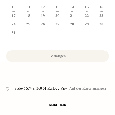
---
---
10
11
12
13
14
15
16
---
---
---
---
---
---
---
17
18
19
20
21
22
23
---
---
---
---
---
---
---
24
25
26
27
28
29
30
---
---
---
---
---
---
---
31
---
Bestätigen
Sadová 57/49
,
360 01
Karlovy Vary
Auf der Karte anzeigen
Mehr lesen