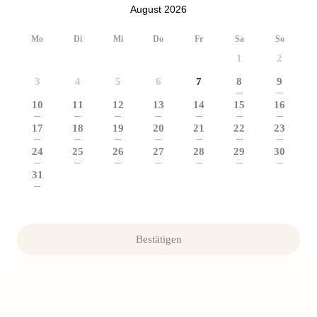
August 2026
Mo
Di
Mi
Do
Fr
Sa
So
1
2
3
4
5
6
7
8
9
---
---
10
11
12
13
14
15
16
---
---
---
---
---
---
---
17
18
19
20
21
22
23
---
---
---
---
---
---
---
24
25
26
27
28
29
30
---
---
---
---
---
---
---
31
---
Bestätigen