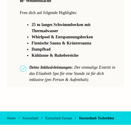
m² Wellnessfläche
.
Freu dich auf folgende Highlights:
25 m langes Schwimmbecken mit
Thermalwasser
Whirlpool & Entspannungsbecken
Finnische Sauna & Kräutersauna
Dampfbad
Kühlzone & Ruhebereiche
Deine Inklusivleistungen:
Der einmalige Eintritt in
das Elizabeth Spa für eine Stunde ist für dich
inklusive (pro Person & Aufenthalt).
/
/
/
Home
Kurzurlaub
Kurzurlaub Europa
Kurzurlaub Tschechien