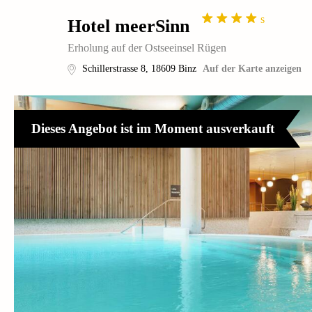
s
Hotel meerSinn
Erholung auf der Ostseeinsel Rügen
Schillerstrasse 8
,
18609
Binz
Auf der Karte anzeigen
Dieses Angebot ist im Moment ausverkauft