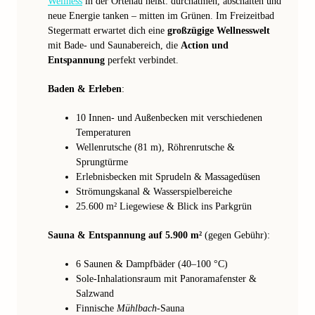
Wellness
in der Ortenau heißt: durchatmen, abschalten und
neue Energie tanken – mitten im Grünen. Im Freizeitbad
Stegermatt erwartet dich eine
großzügige Wellnesswelt
mit Bade- und Saunabereich, die
Action und
Entspannung
perfekt verbindet.
Baden & Erleben
:
10 Innen- und Außenbecken mit verschiedenen
Temperaturen
Wellenrutsche (81 m), Röhrenrutsche &
Sprungtürme
Erlebnisbecken mit Sprudeln & Massagedüsen
Strömungskanal & Wasserspielbereiche
25.600 m² Liegewiese & Blick ins Parkgrün
Sauna & Entspannung auf 5.900 m²
(gegen Gebühr):
6 Saunen & Dampfbäder (40–100 °C)
Sole-Inhalationsraum mit Panoramafenster &
Salzwand
Finnische
Mühlbach
-Sauna