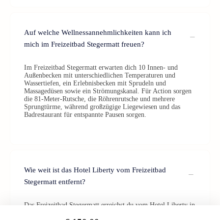
Auf welche Wellnessannehmlichkeiten kann ich
mich im Freizeitbad Stegermatt freuen?
Im Freizeitbad Stegermatt erwarten dich 10 Innen- und
Außenbecken mit unterschiedlichen Temperaturen und
Wassertiefen, ein Erlebnisbecken mit Sprudeln und
Massagedüsen sowie ein Strömungskanal. Für Action sorgen
die 81-Meter-Rutsche, die Röhrenrutsche und mehrere
Sprungtürme, während großzügige Liegewiesen und das
Badrestaurant für entspannte Pausen sorgen.
Wie weit ist das Hotel Liberty vom Freizeitbad
Stegermatt entfernt?
Das Freizeitbad Stegermatt erreichst du vom Hotel Liberty in
nur etwa 10 Gehminuten – perfekt für einen entspannten