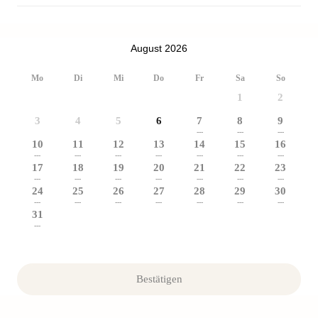
August 2026
Mo
Di
Mi
Do
Fr
Sa
So
1
2
3
4
5
6
7
8
9
---
---
---
10
11
12
13
14
15
16
---
---
---
---
---
---
---
17
18
19
20
21
22
23
---
---
---
---
---
---
---
24
25
26
27
28
29
30
---
---
---
---
---
---
---
31
---
Bestätigen