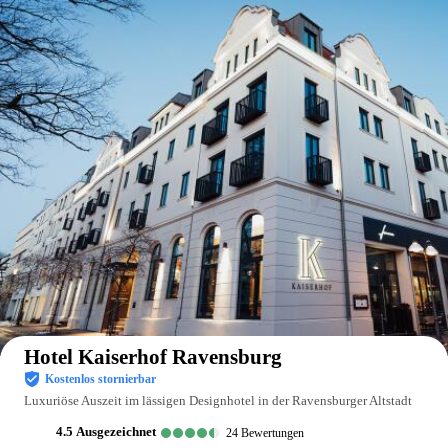
Auf der Karte anzeigen
Hotel Kaiserhof Ravensburg
Kostenlos stornierbar
Luxuriöse Auszeit im lässigen Designhotel in der Ravensburger Altstadt
4.5
ausgezeichnet
24
Bewertungen