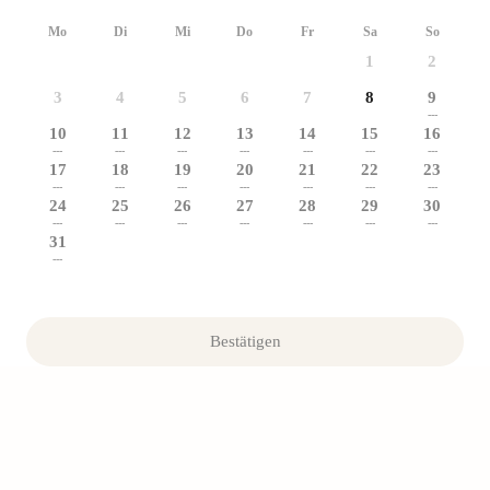
Mo
Di
Mi
Do
Fr
Sa
So
1
2
3
4
5
6
7
8
9
---
10
11
12
13
14
15
16
---
---
---
---
---
---
---
17
18
19
20
21
22
23
---
---
---
---
---
---
---
24
25
26
27
28
29
30
---
---
---
---
---
---
---
31
---
Bestätigen