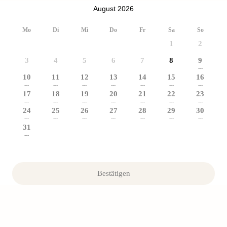
August 2026
Mo
Di
Mi
Do
Fr
Sa
So
1
2
3
4
5
6
7
8
9
---
10
11
12
13
14
15
16
---
---
---
---
---
---
---
17
18
19
20
21
22
23
---
---
---
---
---
---
---
24
25
26
27
28
29
30
---
---
---
---
---
---
---
31
---
Bestätigen