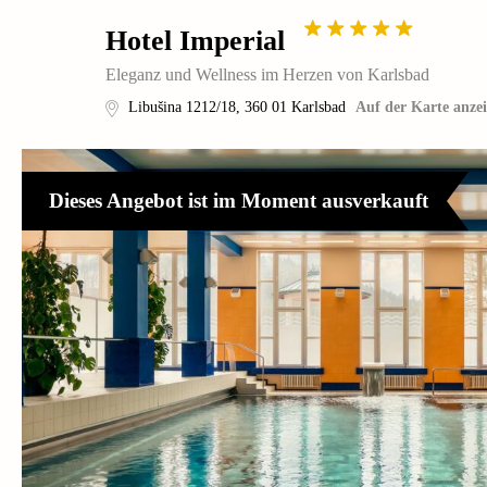
Hotel Imperial
Eleganz und Wellness im Herzen von Karlsbad
Libušina 1212/18
,
360 01
Karlsbad
Auf der Karte anze
Dieses Angebot ist im Moment ausverkauft