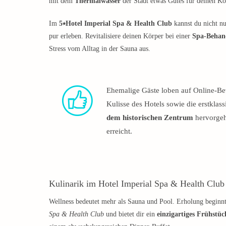
mit dem
Thermalwasser
der Stadt etwas Gutes für deinen Kö
Im
5⭑Hotel Imperial Spa & Health Club
kannst du nicht n
pur erleben. Revitalisiere deinen Körper bei einer
Spa-Behan
Stress vom Alltag in der Sauna aus.
Ehemalige Gäste loben auf Online-Be
Kulisse des Hotels sowie die erstkl
dem historischen Zentrum
hervorgeh
erreicht.
Kulinarik im Hotel Imperial Spa & Health Club
Wellness bedeutet mehr als Sauna und Pool. Erholung beginn
Spa & Health Club
und bietet dir ein
einzigartiges Frühstüc