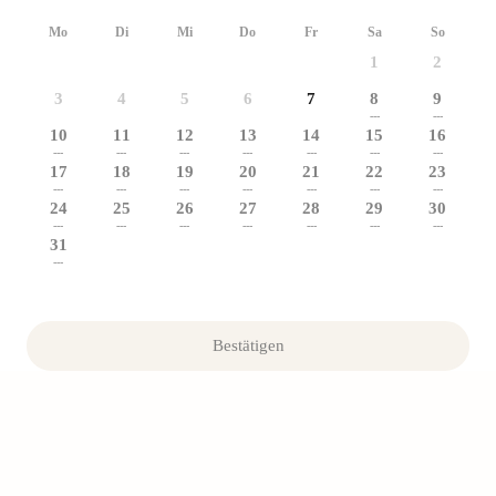
Mo
Di
Mi
Do
Fr
Sa
So
1
2
3
4
5
6
7
8
9
---
---
10
11
12
13
14
15
16
---
---
---
---
---
---
---
17
18
19
20
21
22
23
---
---
---
---
---
---
---
24
25
26
27
28
29
30
---
---
---
---
---
---
---
31
---
Bestätigen