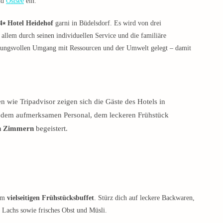
nd
Ostsee
ein.
4⭑ Hotel Heidehof
garni in Büdelsdorf. Es wird von drei
 allem durch seinen individuellen Service und die familiäre
tungsvollen Umgang mit Ressourcen und der Umwelt gelegt – damit
 wie Tripadvisor zeigen sich die Gäste des Hotels in
n dem aufmerksamen Personal, dem leckeren Frühstück
en Zimmern
begeistert.
 am
vielseitigen Frühstücksbuffet
. Stürz dich auf leckere Backwaren,
 Lachs sowie frisches Obst und Müsli.