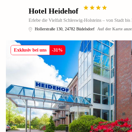
Hotel Heidehof
Erlebe die Vielfalt Schleswig-Holsteins – von Stadt bis
Hollerstraße 130
,
24782
Büdelsdorf
Auf der Karte anze
Exklusiv bei uns
-
31
%