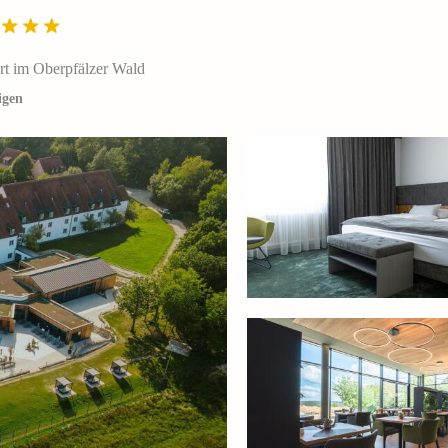
rt im Oberpfälzer Wald
igen