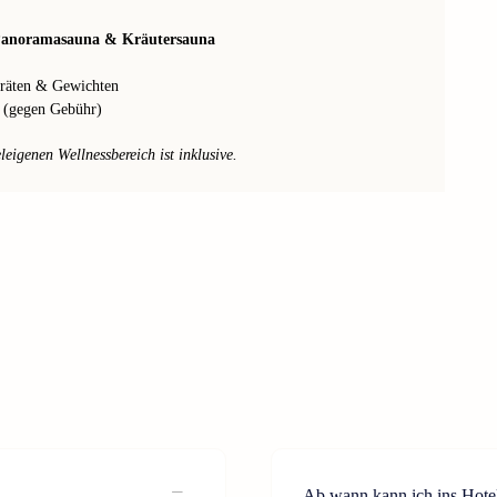
Panoramasauna & Kräutersauna
räten & Gewichten
 (gegen Gebühr)
igenen Wellnessbereich ist inklusive.
Ab wann kann ich ins Hote