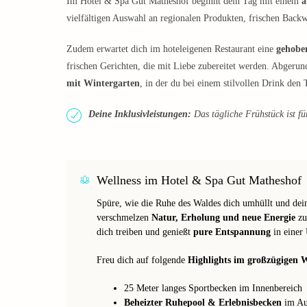
Im Hotel & Spa Gut Matheshof beginnt dein Tag mit einem
a
vielfältigen Auswahl an regionalen Produkten, frischen Bac
Zudem erwartet dich im hoteleigenen Restaurant eine
gehobe
frischen Gerichten, die mit Liebe zubereitet werden. Abgerun
mit Wintergarten
, in der du bei einem stilvollen Drink den 
Deine Inklusivleistungen:
Das tägliche Frühstück ist für
Wellness im Hotel & Spa Gut Matheshof
Spüre, wie die Ruhe des Waldes dich umhüllt und dei
verschmelzen
Natur, Erholung und neue Energie
zu
dich treiben und genießt
pure Entspannung
in einer 
Freu dich auf folgende
Highlights im großzügigen W
25 Meter langes Sportbecken im Innenbereich
Beheizter Ruhepool & Erlebnisbecken
im Au