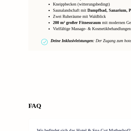
Kneippbecken (witterungsbedingt)
Saunalandschaft mit
Dampfbad, Sanarium, 
Zwei Ruheräume mit Waldblick
200 m² großer Fitnessraum
mit modernen Ge
Vielfältige Massage- & Kosmetikbehandlungen
Deine Inklusivleistungen:
Der Zugang zum hotele
FAQ
Wo befindet sich das Hotel & Spa Gut Matheshof?