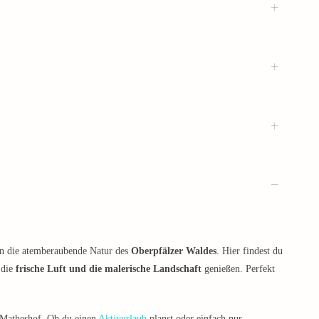
 in die atemberaubende Natur des
Oberpfälzer Waldes
. Hier findest du
 die
frische Luft und die malerische Landschaft
genießen. Perfekt
t Matheshof. Ob du einen
Aktivurlaub
planst oder einfach nur