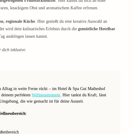
usgewogenen Frühstücksbuffet
. Hier kannst du dich an einer
kwaren, knackigem Obst und aromatischem Kaffee erfreuen.
ne, regionale Küche
. Hier genießt du eine kreative Auswahl an
det wird dein kulinarisches Erlebnis durch die
gemütliche Hotelbar
Tag ausklingen lassen kannst.
 dich inklusive.
n Alltag in weite Ferne rückt – im Hotel & Spa Gut Matheshof
 deinem perfekten
Wellnessmoment
. Hier tankst du Kraft, lässt
Umgebung, die wie gemacht ist für deine Auszeit.
ellnessbereich
:
ßenbereich