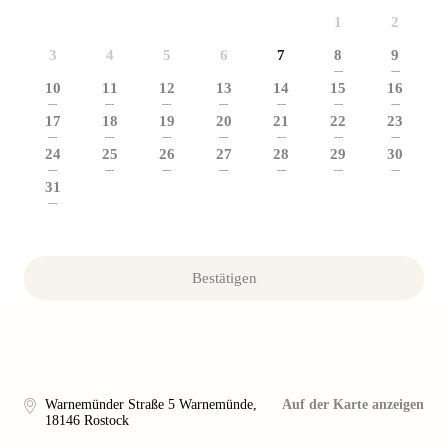
1
2
3
4
5
6
7
8
9
---
---
10
11
12
13
14
15
16
---
---
---
---
---
---
---
17
18
19
20
21
22
23
---
---
---
---
---
---
---
24
25
26
27
28
29
30
---
---
---
---
---
---
---
31
---
Bestätigen
Warnemünder Straße 5 Warnemünde
,
Auf der Karte anzeigen
18146
Rostock