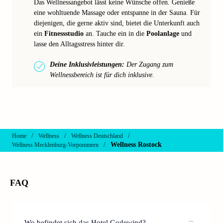
Das Wellnessangebot lässt keine Wünsche offen. Genieße
eine wohltuende Massage oder entspanne in der Sauna. Für
diejenigen, die gerne aktiv sind, bietet die Unterkunft auch
ein
Fitnessstudio
an. Tauche ein in die
Poolanlage
und
lasse den Alltagsstress hinter dir.
Deine Inklusivleistungen:
Der Zugang zum
Wellnessbereich ist für dich inklusive.
/
/
/
Home
Wellness
Wellness Deutschland
/
Wellness Rostock
Wellness Mecklenburg-Vorpommern
FAQ
Wo befindet sich das Hotel Godewind?