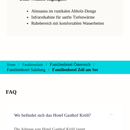
Almsauna im rustikalen Altholz-Design
Infrarotkabine für sanfte Tiefenwärme
Ruhebereich mit komfortablen Wasserbetten
/
/
Familienhotel Österreich
/
Home
Familienurlaub
Familienhotel Salzburg
/
Familienhotel Zell am See
FAQ
Wo befindet sich das Hotel Gasthof Kröll?
Die Adresse von Hotel Gasthof Kröll lautet: