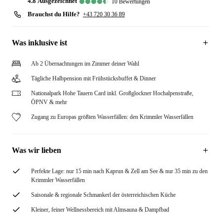
4.8
ausgezeichnet
10
Bewertungen
Brauchst du Hilfe?
+43 720 30 36 89
Was inklusive ist
Ab 2 Übernachtungen im Zimmer deiner Wahl
Tägliche Halbpension mit Frühstücksbuffet & Dinner
Nationalpark Hohe Tauern Card inkl. Großglockner Hochalpenstraße,
ÖPNV & mehr
Zugang zu Europas größten Wasserfällen: den Krimmler Wasserfällen
Was wir lieben
Perfekte Lage: nur 15 min nach Kaprun & Zell am See & nur 35 min zu den
Krimmler Wasserfällen
Saisonale & regionale Schmankerl der österreichischen Küche
Kleiner, feiner Wellnessbereich mit Almsauna & Dampfbad