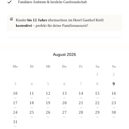
Familiäres Ambiente & herzliche Gastfreundschaft
Kinder
bis 12 Jahre
übernachten im Hotel Gasthof Kröll
kostenfrei
– perfekt für deine Familienauszeit!
August 2026
Mo
Di
Mi
Do
Fr
Sa
So
1
2
3
4
5
6
7
8
9
10
11
12
13
14
15
16
---
---
---
---
---
---
---
17
18
19
20
21
22
23
---
---
---
---
---
---
---
24
25
26
27
28
29
30
---
---
---
---
---
---
---
31
---