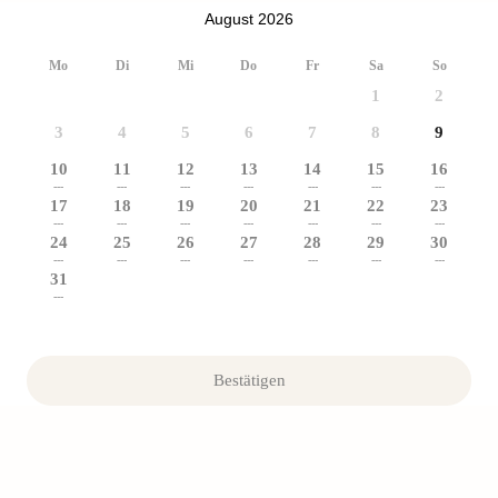
August 2026
Mo
Di
Mi
Do
Fr
Sa
So
1
2
3
4
5
6
7
8
9
10
11
12
13
14
15
16
---
---
---
---
---
---
---
17
18
19
20
21
22
23
---
---
---
---
---
---
---
24
25
26
27
28
29
30
---
---
---
---
---
---
---
31
---
Bestätigen