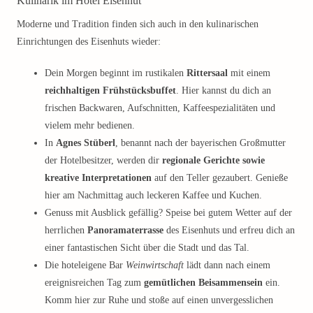
Kulinarik im Hotel Eisenhut
Moderne und Tradition finden sich auch in den kulinarischen
Einrichtungen des Eisenhuts wieder:
Dein Morgen beginnt im rustikalen
Rittersaal
mit einem
reichhaltigen Frühstücksbuffet
. Hier kannst du dich an
frischen Backwaren, Aufschnitten, Kaffeespezialitäten und
vielem mehr bedienen.
In
Agnes Stüberl
, benannt nach der bayerischen Großmutter
der Hotelbesitzer, werden dir
regionale Gerichte sowie
kreative Interpretationen
auf den Teller gezaubert. Genieße
hier am Nachmittag auch leckeren Kaffee und Kuchen.
Genuss mit Ausblick gefällig? Speise bei gutem Wetter auf der
herrlichen
Panoramaterrasse
des Eisenhuts und erfreu dich an
einer fantastischen Sicht über die Stadt und das Tal.
Die hoteleigene Bar
Weinwirtschaft
lädt dann nach einem
ereignisreichen Tag zum
gemütlichen Beisammensein
ein.
Komm hier zur Ruhe und stoße auf einen unvergesslichen