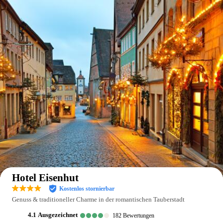
Auf der Karte anzeigen
Hotel Eisenhut
Kostenlos stornierbar
Genuss & traditioneller Charme in der romantischen Tauberstadt
4.1
ausgezeichnet
182
Bewertungen