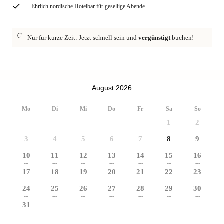
Ehrlich nordische Hotelbar für gesellige Abende
Nur für kurze Zeit: Jetzt schnell sein und
vergünstigt
buchen!
August 2026
Mo
Di
Mi
Do
Fr
Sa
So
1
2
3
4
5
6
7
8
9
---
10
11
12
13
14
15
16
---
---
---
---
---
---
---
17
18
19
20
21
22
23
---
---
---
---
---
---
---
24
25
26
27
28
29
30
---
---
---
---
---
---
---
31
---