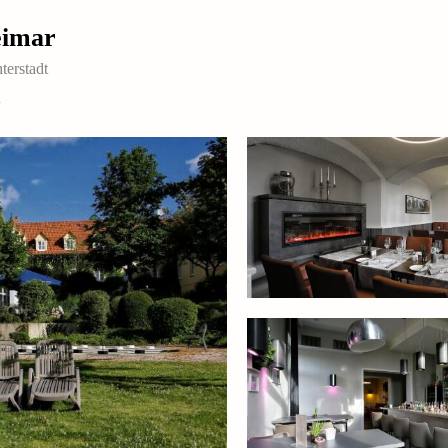
eimar
terstadt
n