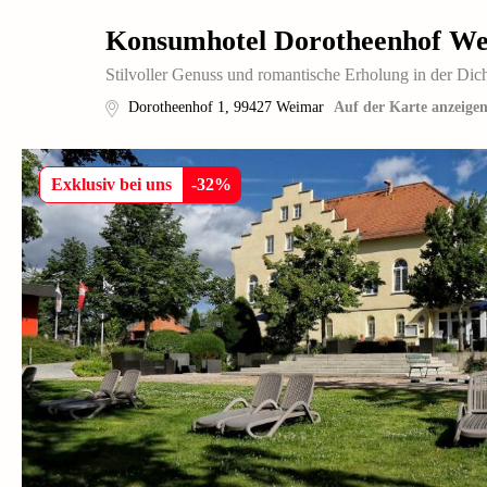
Konsumhotel Dorotheenhof W
Stilvoller Genuss und romantische Erholung in der Dich
Dorotheenhof 1
,
99427
Weimar
Auf der Karte anzeige
Exklusiv bei uns
-
32
%