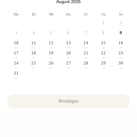
August 2026
Mo
Di
Mi
Do
Fr
Sa
So
1
2
3
4
5
6
7
8
9
10
11
12
13
14
15
16
---
---
---
---
---
---
---
17
18
19
20
21
22
23
---
---
---
---
---
---
---
24
25
26
27
28
29
30
---
---
---
---
---
---
---
31
---
Bestätigen