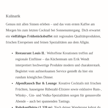
Kulinarik
Genuss mit allen Sinnen erleben – und das vom ersten Kaffee am
Morgen bis zum letzten Cocktail bei Sonnenuntergang. Dich erwartet
ein
vielfältiges Frühstücksbuffet
mit regionalen Qualitätsprodukten,
frischen Eierspeisen und feinen Spezialitäten aus dem Allgäu.
Restaurant Louis II.
: Weltoffene Kreationen treffen auf
regionale Einflüsse – das Küchenteam um Erik Wendt
interpretiert hochwertige Produkte modern und charakterstark.
Begleitet vom aufmerksamen Service genießt du hier ein
rundum königliches Dinner.
AlpenRausch Bar & Lounge
: Kreative Cocktails mit frischen
Früchten, hauseigene Rübezahl-Elixiere sowie exklusive Rum-,
Whisky-, Gin- und Vodka-Spezialitäten sorgen für genussvolle
Abende – auch bei spannenden Tastings.
Rohrkopfhütte (1.320 m)
: Nach deiner Wanderung kehrst du