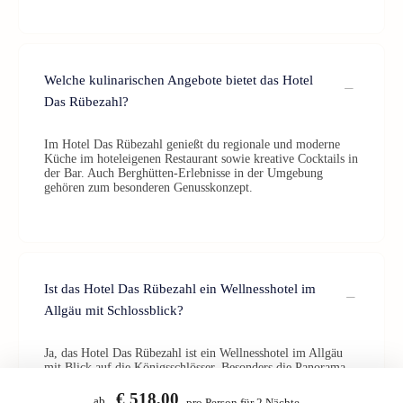
Welche kulinarischen Angebote bietet das Hotel
Das Rübezahl?
Im Hotel Das Rübezahl genießt du regionale und moderne
Küche im hoteleigenen Restaurant sowie kreative Cocktails in
der Bar. Auch Berghütten-Erlebnisse in der Umgebung
gehören zum besonderen Genusskonzept.
Ist das Hotel Das Rübezahl ein Wellnesshotel im
Allgäu mit Schlossblick?
Ja, das Hotel Das Rübezahl ist ein Wellnesshotel im Allgäu
mit Blick auf die Königsschlösser. Besonders die Panorama-
Sauna und der Wellnessgarten bieten eindrucksvolle
Ausblicke auf die alpine Umgebung.
€ 518,00
ab
pro Person für 2 Nächte