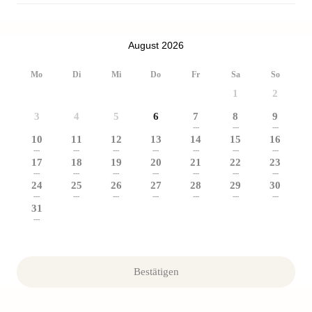
August 2026
Mo
Di
Mi
Do
Fr
Sa
So
1
2
3
4
5
6
7
8
9
---
---
---
10
11
12
13
14
15
16
---
---
---
---
---
---
---
17
18
19
20
21
22
23
---
---
---
---
---
---
---
24
25
26
27
28
29
30
---
---
---
---
---
---
---
31
---
Bestätigen