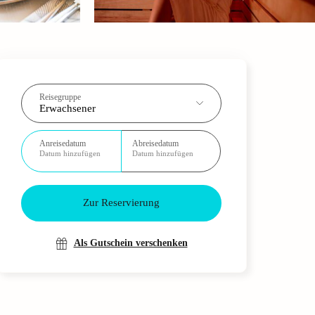
Reisegruppe
Erwachsener
Anreisedatum
Abreisedatum
Datum hinzufügen
Datum hinzufügen
Zur Reservierung
Als Gutschein verschenken