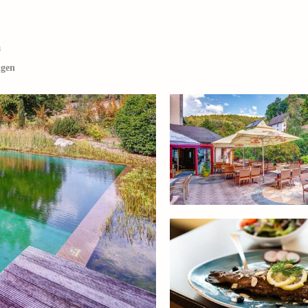
m
igen