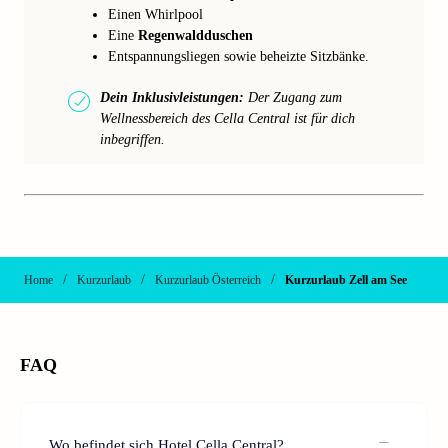
Einen Whirlpool
Eine
Regenwaldduschen
Entspannungsliegen sowie beheizte Sitzbänke.
Dein Inklusivleistungen:
Der Zugang zum
Wellnessbereich des Cella Central ist für dich
inbegriffen.
/
/
/
Home
Kurzurlaub
Kurzurlaub Österreich
Kurzurlaub Zell am See
FAQ
Wo befindet sich Hotel Cella Central?