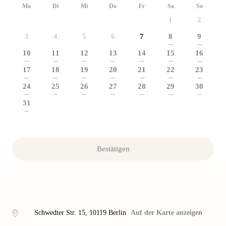
Mo
Di
Mi
Do
Fr
Sa
So
1
2
3
4
5
6
7
8
9
---
---
10
11
12
13
14
15
16
---
---
---
---
---
---
---
17
18
19
20
21
22
23
---
---
---
---
---
---
---
24
25
26
27
28
29
30
---
---
---
---
---
---
---
31
---
Bestätigen
Schwedter Str. 15
,
10119
Berlin
Auf der Karte anzeigen