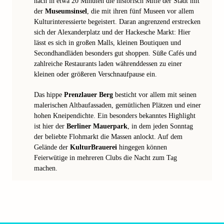
nach in etwa 20 Minuten die historisch Mitte der Stadt mit
der
Museumsinsel
, die mit ihren fünf Museen vor allem
Kulturinteressierte begeistert. Daran angrenzend erstrecken
sich der Alexanderplatz und der Hackesche Markt: Hier
lässt es sich in großen Malls, kleinen Boutiquen und
Secondhandläden besonders gut shoppen. Süße Cafés und
zahlreiche Restaurants laden währenddessen zu einer
kleinen oder größeren Verschnaufpause ein.
Das hippe
Prenzlauer Berg
besticht vor allem mit seinen
malerischen Altbaufassaden, gemütlichen Plätzen und einer
hohen Kneipendichte. Ein besonders bekanntes Highlight
ist hier der
Berliner Mauerpark
, in dem jeden Sonntag
der beliebte Flohmarkt die Massen anlockt. Auf dem
Gelände der
KulturBrauerei
hingegen können
Feierwütige in mehreren Clubs die Nacht zum Tag
machen.