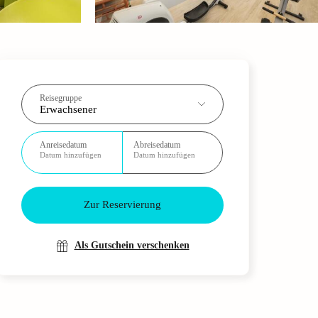
Reisegruppe
Erwachsener
Anreisedatum
Abreisedatum
Datum hinzufügen
Datum hinzufügen
Zur Reservierung
Als Gutschein verschenken