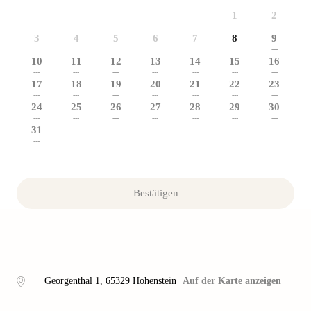
1
2
3
4
5
6
7
8
9
---
10
11
12
13
14
15
16
---
---
---
---
---
---
---
17
18
19
20
21
22
23
---
---
---
---
---
---
---
24
25
26
27
28
29
30
---
---
---
---
---
---
---
31
---
Bestätigen
Georgenthal 1
,
65329
Hohenstein
Auf der Karte anzeigen