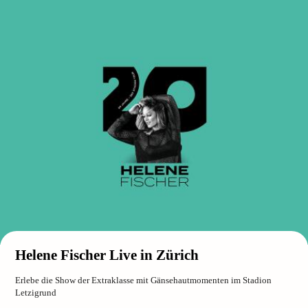
Helene Fischer Live in Zürich
Erlebe die Show der Extraklasse mit Gänsehautmomenten im Stadion
Letzigrund