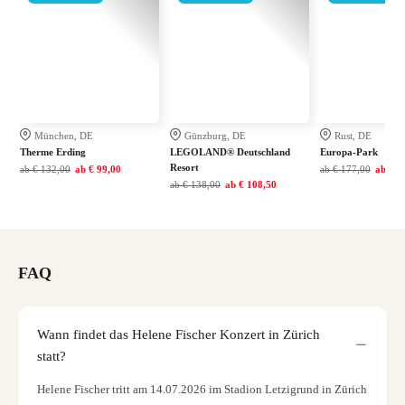
München, DE
Günzburg, DE
Rust, DE
Therme Erding
LEGOLAND® Deutschland
Europa-Park
Resort
ab
€ 132,00
ab
€ 99,00
ab
€ 177,00
ab
€ 1
ab
€ 138,00
ab
€ 108,50
FAQ
Wann findet das Helene Fischer Konzert in Zürich
statt?
Helene Fischer tritt am 14.07.2026 im Stadion Letzigrund in Zürich