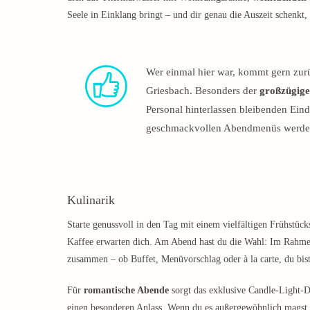
Seele in Einklang bringt – und dir genau die Auszeit schenkt, 
Wer einmal hier war, kommt gern zur
Griesbach. Besonders der
großzügige
Personal hinterlassen bleibenden Ein
geschmackvollen Abendmenüs werden 
Kulinarik
Starte genussvoll in den Tag mit einem vielfältigen Frühstück
Kaffee erwarten dich. Am Abend hast du die Wahl: Im Rahm
zusammen – ob Buffet, Menüvorschlag oder à la carte, du bist
Für
romantische Abende
sorgt das exklusive Candle-Light-Di
einen besonderen Anlass. Wenn du es außergewöhnlich magst