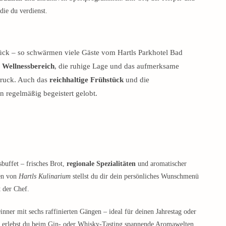
die du verdienst.
ück – so schwärmen viele Gäste vom Hartls Parkhotel Bad
 Wellnessbereich
, die ruhige Lage und das aufmerksame
druck. Auch das
reichhaltige Frühstück
und die
regelmäßig begeistert gelobt.
sbuffet – frisches Brot,
regionale Spezialitäten
und aromatischer
en von
Hartls Kulinarium
stellst du dir dein persönliches Wunschmenü
 der Chef.
nner mit sechs raffinierten Gängen – ideal für deinen Jahrestag oder
, erlebst du beim Gin- oder Whisky-Tasting spannende Aromawelten.