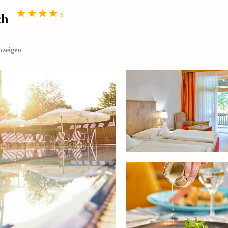
s
ch
nzeigen