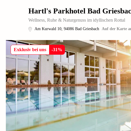
Hartl's Parkhotel Bad Griesba
Wellness, Ruhe & Naturgenuss im idyllischen Rottal
Am Kurwald 10
,
94086
Bad Griesbach
Auf der Karte a
Exklusiv bei uns
-
31
%