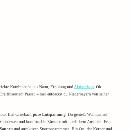
perfekte Kombination aus Natur, Erholung und
Aktivurlaub
. Ob
reiflüssestadt Passau – hier entdeckst du Niederbayern von seiner
hotel Bad Griesbach
pure Entspannung
. Du genießt Wellness auf
m Abendessen und komfortable Zimmer mit herrlichem Ausblick. Freu
 Saunen
und attraktiven Sportprogrammen. Ein Ort, der Körper und