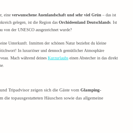
r, eine
verwunschene Auenlandschaft und sehr viel Grün
– das ist
nkreich gelegen, ist die Region das
Orchideenland Deutschlands
. Ist
sgau von der UNESCO ausgezeichnet wurde?
deine Unterkunft. Inmitten der schönen Natur beziehst du kleine
 Stichwort! In luxuriöser und dennoch gemütlicher Atmosphäre
Niveau. Mach während deines
Kurzurlaubs
einen Abstecher in das direkt
me.
und Tripadvisor zeigen sich die Gäste vom
Glamping-
lem die topausgestatteten Häuschen sowie das allgemeine