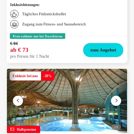
Inklusivleistungen
:
Tägliches Frühstücksbuffet
Zugang zum Fitness- und Saunabereich
Preis exklusiv nur bei Travelcircus
€ 94
ab
€ 73
zum Angebot
pro Person für 1 Nacht
Exklusiv bei uns
-
38
%
1/
4
Halbpension