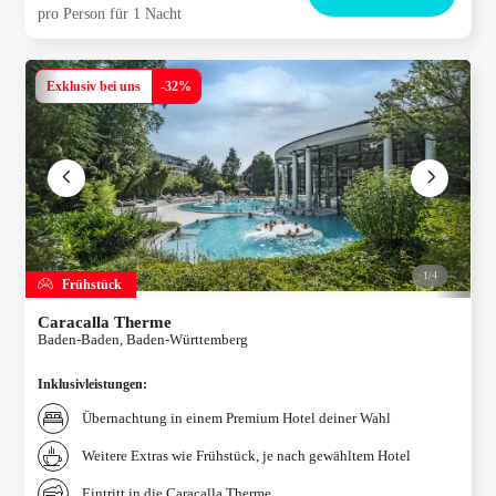
pro Person für 1 Nacht
Exklusiv bei uns
-
32
%
1/
4
Frühstück
Caracalla Therme
Baden-Baden, Baden-Württemberg
Inklusivleistungen
:
Übernachtung in einem Premium Hotel deiner Wahl
Weitere Extras wie Frühstück, je nach gewähltem Hotel
Eintritt in die Caracalla Therme