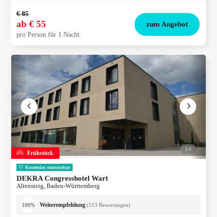
€ 85
ab
€ 55
zum Angebot
pro Person für 1 Nacht
1/
4
Frühstück
Kostenlos stornierbar
DEKRA Congresshotel Wart
Altensteig, Baden-Württemberg
Weiterempfehlung
100%
(
113
Bewertungen
)