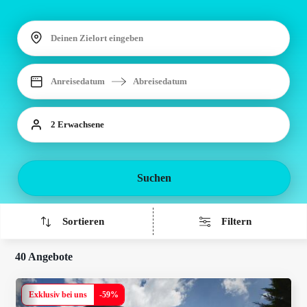
Deinen Zielort eingeben
Anreisedatum
Abreisedatum
2 Erwachsene
Suchen
Sortieren
Filtern
40 Angebote
Exklusiv bei uns
-
59
%