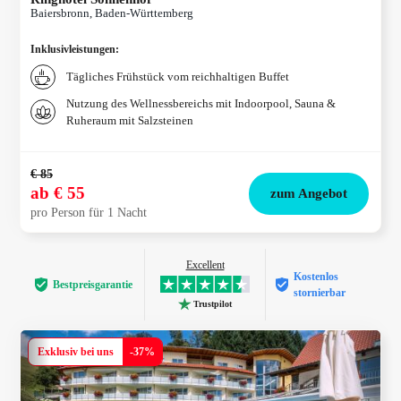
Baiersbronn, Baden-Württemberg
Inklusivleistungen
:
Tägliches Frühstück vom reichhaltigen Buffet
Nutzung des Wellnessbereichs mit Indoorpool, Sauna &
Ruheraum mit Salzsteinen
€ 85
ab
€ 55
zum Angebot
pro Person für 1 Nacht
Excellent
Kostenlos
Bestpreis­garantie
stornierbar
Trustpilot
Exklusiv bei uns
-
37
%