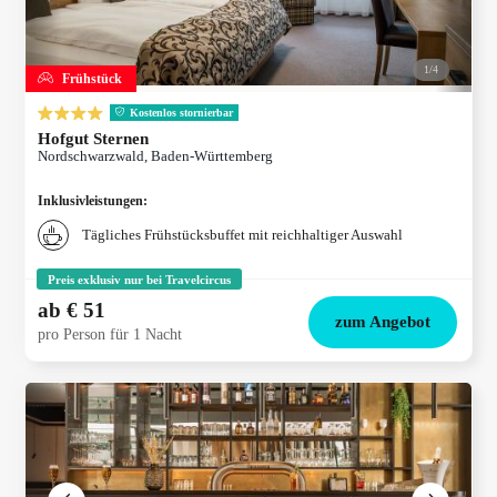
1/
4
Frühstück
Kostenlos stornierbar
Hofgut Sternen
Nordschwarzwald, Baden-Württemberg
Inklusivleistungen
:
Tägliches Frühstücksbuffet mit reichhaltiger Auswahl
Preis exklusiv nur bei Travelcircus
ab
€ 51
zum Angebot
pro Person für 1 Nacht