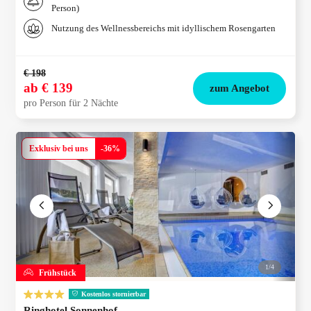
Person)
Nutzung des Wellnessbereichs mit idyllischem Rosengarten
€ 198
ab
€ 139
zum Angebot
pro Person für 2 Nächte
Exklusiv bei uns
-
36
%
1/
4
Frühstück
Kostenlos stornierbar
Ringhotel Sonnenhof