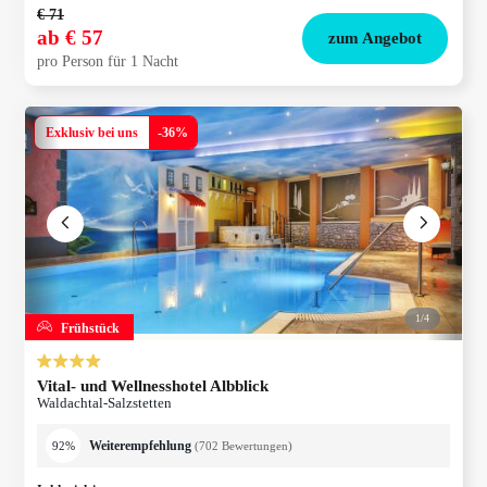
€ 71
ab
€ 57
zum Angebot
pro Person für 1 Nacht
Exklusiv bei uns
-
36
%
1/
4
Frühstück
Vital- und Wellnesshotel Albblick
Waldachtal-Salzstetten
Weiterempfehlung
92%
(
702
Bewertungen
)