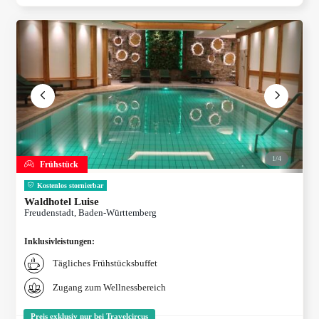
1/
4
Frühstück
Kostenlos stornierbar
Waldhotel Luise
Freudenstadt, Baden-Württemberg
Inklusivleistungen
:
Tägliches Frühstücksbuffet
Zugang zum Wellnessbereich
Preis exklusiv nur bei Travelcircus