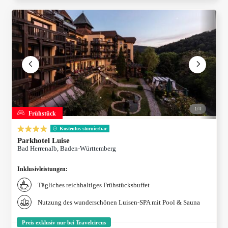
1/
4
Frühstück
Kostenlos stornierbar
Parkhotel Luise
Bad Herrenalb, Baden-Württemberg
Inklusivleistungen
:
Tägliches reichhaltiges Frühstücksbuffet
Nutzung des wunderschönen Luisen-SPA mit Pool & Sauna
Preis exklusiv nur bei Travelcircus