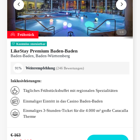
1/
4
Frühstück
Kostenlos stornierbar
LikeStay Premium Baden-Baden
Baden-Baden, Baden-Württemberg
Weiterempfehlung
91%
(
246
Bewertungen
)
Inklusivleistungen
:
Tägliches Frühstücksbuffet mit regionalen Spezialitäten
Einmaliger Eintritt in das Casino Baden-Baden
Einmaliges 3-Stunden-Ticket für die 4.000 m² große Caracalla
Therme
€ 163