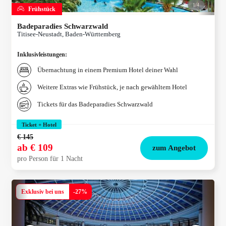
1/
4
Frühstück
Badeparadies Schwarzwald
Titisee-Neustadt, Baden-Württemberg
Inklusivleistungen
:
Übernachtung in einem Premium Hotel deiner Wahl
Weitere Extras wie Frühstück, je nach gewähltem Hotel
Tickets für das Badeparadies Schwarzwald
Ticket + Hotel
€ 145
ab
€ 109
zum Angebot
pro Person für 1 Nacht
Exklusiv bei uns
-
27
%