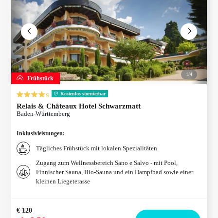
1/
4
Frühstück
s
Kostenlos stornierbar
Relais & Châteaux Hotel Schwarzmatt
Baden-Württemberg
Inklusivleistungen
:
Tägliches Frühstück mit lokalen Spezialitäten
Zugang zum Wellnessbereich Sano e Salvo - mit Pool,
Finnischer Sauna, Bio-Sauna und ein Dampfbad sowie einer
kleinen Liegeterasse
€ 120