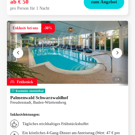
ab
€ 50
zum Angebot
pro Person für 1 Nacht
Exklusiv bei uns
-
30
%
1/
4
Frühstück
Kostenlos stornierbar
Palmenwald Schwarzwaldhof
Freudenstadt, Baden-Württemberg
Inklusivleistungen
:
Tägliches reichhaltiges Frühstücksbuffet
Ein köstliches 4-Gang-Dinner am Anreisetag (Wert: 47 € pro