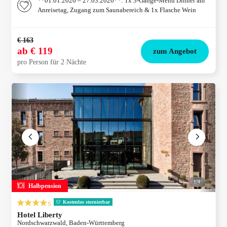
**01.01.2026 – 27.03.2026**: 1x 3-Gänge-Menü Dinner am
Anreisetag, Zugang zum Saunabereich & 1x Flasche Wein
€ 163
ab
€ 119
zum Angebot
pro Person für 2 Nächte
1/
4
Halbpension
s
Kostenlos stornierbar
Hotel Liberty
Nordschwarzwald, Baden-Württemberg