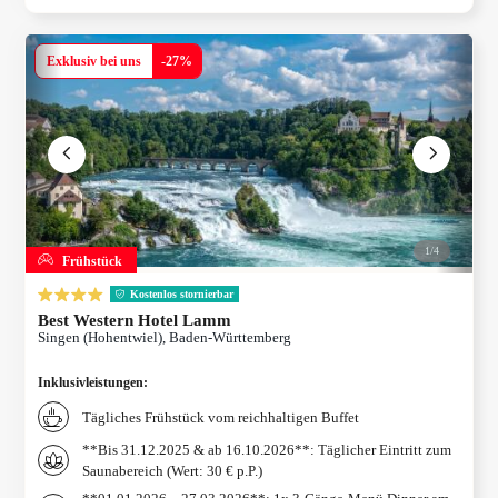
Exklusiv bei uns
-
27
%
1/
4
Frühstück
Kostenlos stornierbar
Best Western Hotel Lamm
Singen (Hohentwiel), Baden-Württemberg
Inklusivleistungen
:
Tägliches Frühstück vom reichhaltigen Buffet
**Bis 31.12.2025 & ab 16.10.2026**: Täglicher Eintritt zum
Saunabereich (Wert: 30 € p.P.)