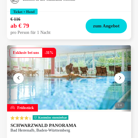
Ticket + Hotel
€ 116
ab
€ 79
zum Angebot
pro Person für 1 Nacht
Exklusiv bei uns
-
31
%
1/
4
Frühstück
s
Kostenlos stornierbar
SCHWARZWALD PANORAMA
Bad Herrenalb, Baden-Württemberg