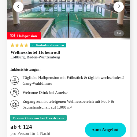
1/
4
Halbpension
Kostenlos stornierbar
Wellnesshotel Hohenrodt
Loßburg, Baden-Württemberg
Inklusivleistungen
:
Tägliche Halbpension mit Frühstück & täglich wechselndes 5-
Gang-Wahldinner
Welcome Drink bei Anreise
Zugang zum hoteleigenen Wellnessbereich mit Pool- &
Saunalandschaft auf 1.000 m²
Preis exklusiv nur bei Travelcircus
ab
€ 124
zum Angebot
pro Person für 1 Nacht