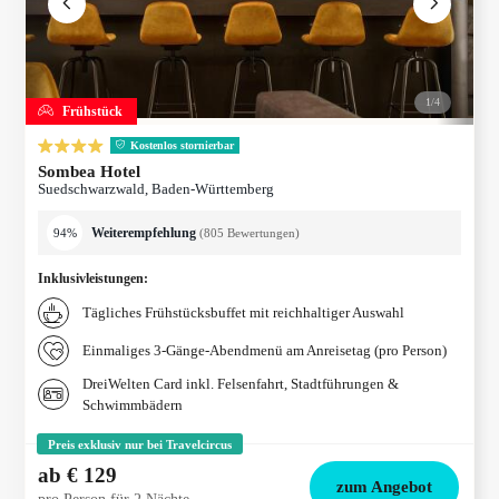
1/
4
Frühstück
Kostenlos stornierbar
Sombea Hotel
Suedschwarzwald, Baden-Württemberg
Weiterempfehlung
94%
(
805
Bewertungen
)
Inklusivleistungen
:
Tägliches Frühstücksbuffet mit reichhaltiger Auswahl
Einmaliges 3-Gänge-Abendmenü am Anreisetag (pro Person)
DreiWelten Card inkl. Felsenfahrt, Stadtführungen &
Schwimmbädern
Preis exklusiv nur bei Travelcircus
ab
€ 129
zum Angebot