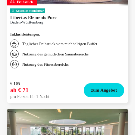
Frühstück
Kostenlos stornierbar
Libertas Elements Pure
Baden-Württemberg
Inklusivleistungen
:
Tägliches Frühstück vom reichhaltigen Buffet
Nutzung des gemütlichen Saunabereichs
Nutzung des Fitnessbereichs
€ 105
ab
€ 71
zum Angebot
pro Person für 1 Nacht