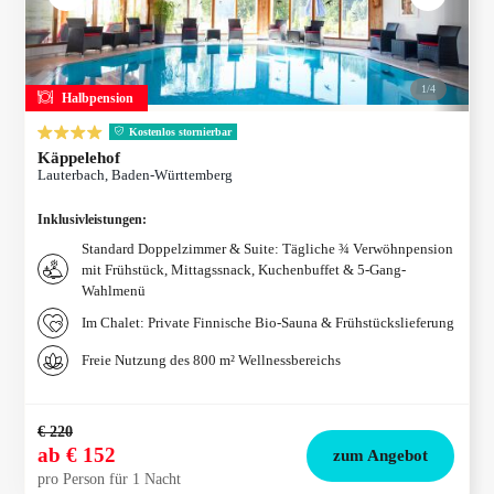
1/
4
Halbpension
Kostenlos stornierbar
Käppelehof
Lauterbach, Baden-Württemberg
Inklusivleistungen
:
Standard Doppelzimmer & Suite: Tägliche ¾ Verwöhnpension
mit Frühstück, Mittagssnack, Kuchenbuffet & 5-Gang-
Wahlmenü
Im Chalet: Private Finnische Bio-Sauna & Frühstückslieferung
Freie Nutzung des 800 m² Wellnessbereichs
€ 220
ab
€ 152
zum Angebot
pro Person für 1 Nacht