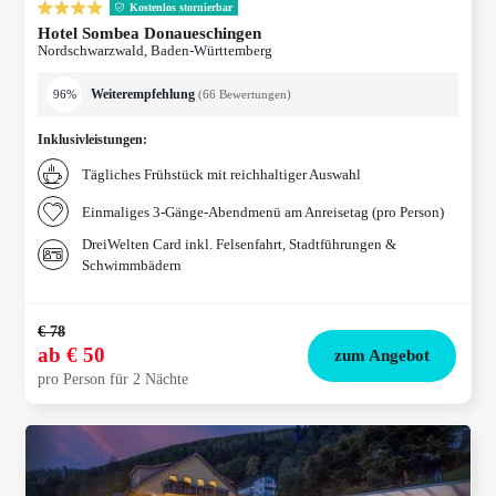
Kostenlos stornierbar
Hotel Sombea Donaueschingen
Nordschwarzwald, Baden-Württemberg
Weiterempfehlung
96%
(
66
Bewertungen
)
Inklusivleistungen
:
Tägliches Frühstück mit reichhaltiger Auswahl
Einmaliges 3-Gänge-Abendmenü am Anreisetag (pro Person)
DreiWelten Card inkl. Felsenfahrt, Stadtführungen &
Schwimmbädern
€ 78
ab
€ 50
zum Angebot
pro Person für 2 Nächte