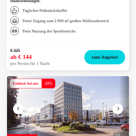
Inklusivleistungen
:
Tägliches Frühstücksbuffet
Freier Zugang zum 2.000 m² großen Wellnessbereich
Freie Nutzung des Sportbereichs
€ 225
ab
€ 144
zum Angebot
pro Person für 1 Nacht
Exklusiv bei uns
-
33
%
1/
4