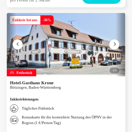
pro Person für 2 Nächte
Exklusiv bei uns
-
36
%
1/
4
Frühstück
Hotel-Gasthaus Krone
Bötzingen, Baden-Württemberg
Inklusivleistungen
:
Tägliches Frühstück
Konuskarte für die kostenfreie Nutzung des ÖPNV in der
Region (1 €/Person/Tag)