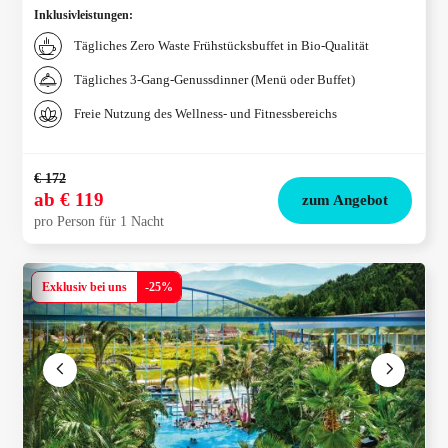
Inklusivleistungen
:
Tägliches Zero Waste Frühstücksbuffet in Bio-Qualität
Tägliches 3-Gang-Genussdinner (Menü oder Buffet)
Freie Nutzung des Wellness- und Fitnessbereichs
€ 172
ab
€ 119
zum Angebot
pro Person für 1 Nacht
Exklusiv bei uns
-
25
%