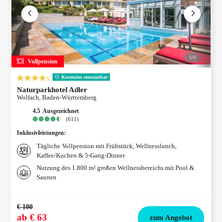
1/
4
Vollpension
s
Kostenlos stornierbar
Naturparkhotel Adler
Wolfach, Baden-Württemberg
4.5
ausgezeichnet
(
611
)
Inklusivleistungen
:
Tägliche Vollpension mit Frühstück, Wellnesslunch,
Kaffee/Kuchen & 5-Gang-Dinner
Nutzung des 1.800 m² großen Wellnessbereichs mit Pool &
Saunen
€ 100
ab
€ 63
zum Angebot