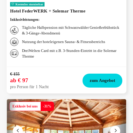
Kostenlos stornierbar
Hotel FederWERK + Solemar Therme
Inklusivleistungen
:
Tägliche Halbpension mit Schwarzwälder Genießerfrühstück
& 3-Gänge-Abendmenü
Nutzung der hoteleigenen Sauna- & Fitnessbereichs
DreiWelten Card mit z.B. 3-Stunden-Eintritt in die Solemar
Therme
€ 155
ab
€ 97
zum Angebot
pro Person für 1 Nacht
Exklusiv bei uns
-
31
%