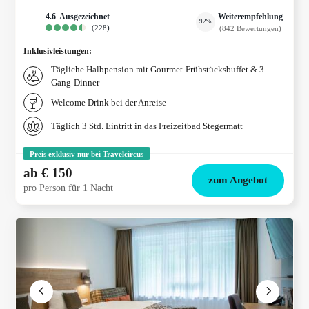
Weiterempfehlung
4.6
ausgezeichnet
92%
(
228
)
(
842
Bewertungen
)
Inklusivleistungen
:
Tägliche Halbpension mit Gourmet-Frühstücksbuffet & 3-
Gang-Dinner
Welcome Drink bei der Anreise
Täglich 3 Std. Eintritt in das Freizeitbad Stegermatt
Preis exklusiv nur bei Travelcircus
ab
€ 150
zum Angebot
pro Person für 1 Nacht