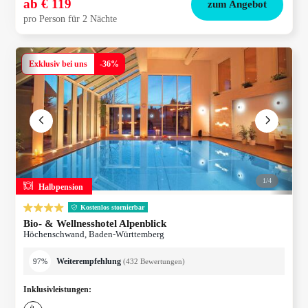
ab
€ 119
zum Angebot
pro Person für 2 Nächte
Exklusiv bei uns
-
36
%
1/
4
Halbpension
Kostenlos stornierbar
Bio- & Wellnesshotel Alpenblick
Höchenschwand, Baden-Württemberg
Weiterempfehlung
97%
(
432
Bewertungen
)
Inklusivleistungen
: