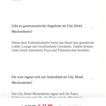
Gibt es gastronomische Angebote im City Hotel
Meckenheim?
Neben dem Frühstücksbuffet bietet das Hotel eine gemütliche
Lobby Lounge mit verschiedenen Getränken. Zudem können
Gäste frisch zubereitete Pizza und Flammkuchen bestellen.
Für wen eignet sich ein Aufenthalt im City Hotel
Meckenheim?
Das City Hotel Meckenheim eignet sich für Paare,
Städtereisende und alle, die Bonn und das Rheinland
entdecken oder einfach ein paar entspannte Tage verbringen
möchten.
€ 41,00