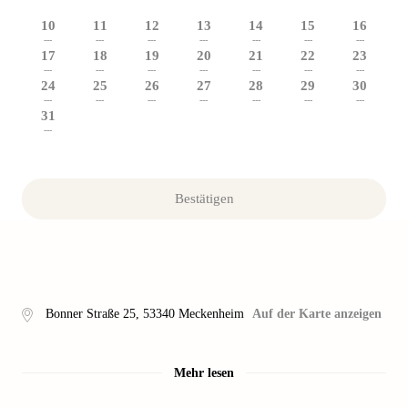
10
11
12
13
14
15
16
---
---
---
---
---
---
---
17
18
19
20
21
22
23
---
---
---
---
---
---
---
24
25
26
27
28
29
30
---
---
---
---
---
---
---
31
---
Bestätigen
Bonner Straße 25
,
53340
Meckenheim
Auf der Karte anzeigen
Mehr lesen