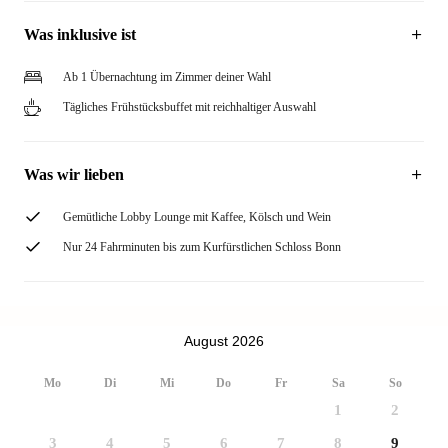
Was inklusive ist
Ab 1 Übernachtung im Zimmer deiner Wahl
Tägliches Frühstücksbuffet mit reichhaltiger Auswahl
Was wir lieben
Gemütliche Lobby Lounge mit Kaffee, Kölsch und Wein
Nur 24 Fahrminuten bis zum Kurfürstlichen Schloss Bonn
August 2026
Mo
Di
Mi
Do
Fr
Sa
So
1
2
3
4
5
6
7
8
9