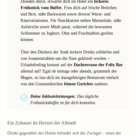
Dresden stürzt, erwartet dich im Hotel ein
leckeres
Frühstück vom Buffet
. Freu dich auf frische Brötchen
und Brot, süße Backwaren sowie diverse Wurst- und
Käsevariationen. Für Naschkatzen stehen Marmelade, süße
Aufstriche sowie Müsli parat, während die bewussten
Schlemmer zu Joghurt, Obst und Fruchtsäften greifen
können.
Über den Dächern der Stadt leckere Drinks schlürfen und
von Sonnenstrahlen um die Nase gekitzelt werden –
Urlaubsfeeling kommt auf der
Dachterrasse der Felix Bar
allemal auf! Egal ob mittags oder abends, grummelt der
Magen, so lass dich im dazugehörigen Restaurant einfach
von den Gourmetköchen
feinste Gerichte
zaubern.
Deine Inklusivleistungen:
Das tägliche
Frühstücksbuffet ist für dich kostenlos.
Ein Zuhause im Herzen der Altstadt
Direkt gegenüber des Hotels befindet sich der Zwinger – eines der