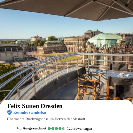
Auf der Karte anzeigen
Felix Suiten Dresden
Kostenlos stornierbar
Charmante Rückzugsoase im Herzen der Altstadt
4.5
ausgezeichnet
120
Bewertungen