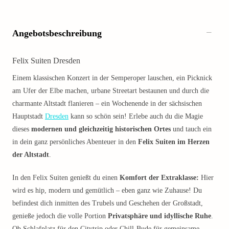
Angebotsbeschreibung
Felix Suiten Dresden
Einem klassischen Konzert in der Semperoper lauschen, ein Picknick
am Ufer der Elbe machen, urbane Streetart bestaunen und durch die
charmante Altstadt flanieren – ein Wochenende in der sächsischen
Hauptstadt
Dresden
kann so schön sein! Erlebe auch du die Magie
dieses
modernen und gleichzeitig historischen Ortes
und tauch ein
in dein ganz persönliches Abenteuer in den
Felix Suiten im Herzen
der Altstadt
.
In den Felix Suiten genießt du einen
Komfort der Extraklasse:
Hier
wird es hip, modern und gemütlich – eben ganz wie Zuhause! Du
befindest dich inmitten des Trubels und Geschehen der Großstadt,
genieße jedoch die volle Portion
Privatsphäre und idyllische Ruhe
.
Ob Schlafplatz für den Citytrip oder Chill-Bude für gemeinsame