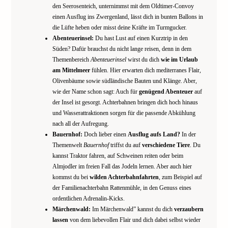
den Seerosenteich, unternimmst mit dem Oldtimer-Convoy
einen Ausflug ins Zwergenland, lässt dich in bunten Ballons in
die Lüfte heben oder misst deine Kräfte im Turmgucker.
Abenteuerinsel:
Du hast Lust auf einen Kurztrip in den
Süden? Dafür brauchst du nicht lange reisen, denn in dem
Themenbereich
Abenteuerinsel
wirst du dich
wie im Urlaub
am Mittelmeer
fühlen. Hier erwarten dich mediterranes Flair,
Olivenbäume sowie südländische Bauten und Klänge. Aber,
wie der Name schon sagt: Auch für
genügend Abenteuer
auf
der Insel ist gesorgt. Achterbahnen bringen dich hoch hinaus
und Wasserattraktionen sorgen für die passende Abkühlung
nach all der Aufregung.
Bauernhof:
Doch lieber einen
Ausflug aufs Land?
In der
Themenwelt
Bauernhof
triffst du auf
verschiedene Tiere
. Du
kannst Traktor fahren, auf Schweinen reiten oder beim
Almjodler im freien Fall das Jodeln lernen. Aber auch hier
kommst du bei
wilden Achterbahnfahrten
, zum Beispiel auf
der Familienachterbahn Rattenmühle, in den Genuss eines
ordentlichen Adrenalin-Kicks.
Märchenwald:
Im Märchenwald” kannst du dich
verzaubern
lassen
von dem liebevollen Flair und dich dabei selbst wieder