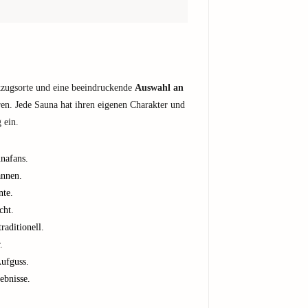
zugsorte und eine beeindruckende
Auswahl an
en. Jede Sauna hat ihren eigenen Charakter und
 ein.
unafans.
nnen.
nte.
cht.
raditionell.
.
Aufguss.
ebnisse.