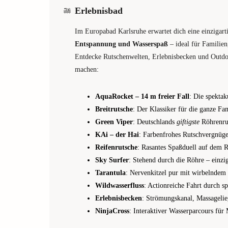
Erlebnisbad
Im Europabad Karlsruhe erwartet dich eine einzigar
Entspannung und Wasserspaß
– ideal für Familie
Entdecke Rutschenwelten, Erlebnisbecken und Outdo
machen:
AquaRocket – 14 m freier Fall
: Die spekta
Breitrutsche
: Der Klassiker für die ganze Fam
Green Viper
: Deutschlands
giftigste
Röhrenru
KAi – der Hai
: Farbenfrohes Rutschvergnüge
Reifenrutsche
: Rasantes Spaßduell auf dem R
Sky Surfer
: Stehend durch die Röhre – einzig
Tarantula
: Nervenkitzel pur mit wirbelndem 
Wildwasserfluss
: Actionreiche Fahrt durch 
Erlebnisbecken
: Strömungskanal, Massageli
NinjaCross
: Interaktiver Wasserparcours für