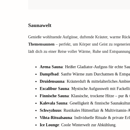
Saunawelt
Genieße wohltuende Aufgüsse, duftende Kräuter, warme Rück
Themensaunen
– perfekt, um Körper und Geist zu regenerier
lädt dich zu einer Reise voller Wärme, Ruhe und Entspannung
Arena Sauna
: Heißer Gladiator-Aufguss für echte Sa
Dampfbad
: Sanfte Wärme zum Durchatmen & Entspa
Druidensauna
: Kräuterduft & mittelalterliches Ambie
Excalibur Sauna
: Mystische Aufgusswelt mit Fackelli
Finnische Sauna
: Klassische, trockene Hitze – pur & t
Kalevala Sauna
: Geselligkeit & finnische Saunakultur
Schwyzhuus
: Rustikales Hüttenflair & Multivitamin-
Vihta-Ritualsauna
: Individuelle Rituale & private Erl
Ice Lounge
: Coole Winterwelt zur Abkühlung.