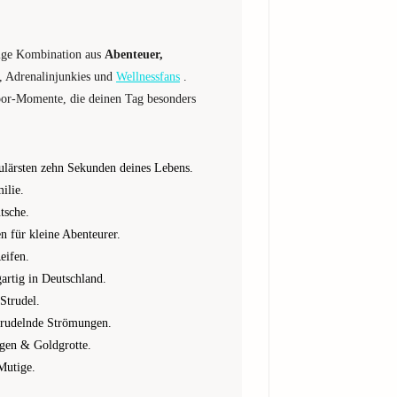
tige Kombination aus
Abenteuer,
n, Adrenalinjunkies und
Wellnessfans
.
or-Momente, die deinen Tag besonders
kulärsten zehn Sekunden deines Lebens.
ilie.
tsche.
n für kleine Abenteurer.
eifen.
artig in Deutschland.
Strudel.
sprudelnde Strömungen.
egen & Goldgrotte.
 Mutige.