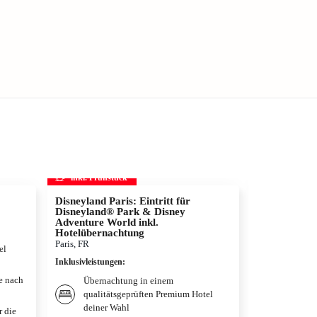
inkl. Frühstück
inkl. Frühs
Disneyland Paris: Eintritt für
STARLIGH
Disneyland® Park & Disney
Bochum, DE
Adventure World inkl.
Inklusivleistun
Hotelübernachtung
Paris, FR
el
Bestpla
Inklusivleistungen
:
EXPRES
Theate
je nach
Übernachtung in einem
Übernac
qualitätsgeprüften Premium Hotel
qualitä
deiner Wahl
r die