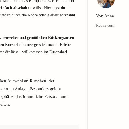
OW-Momente – das Europabad Karlsruhe macht
einfach abschalten
willst. Hier jagst du im
Stehen durch die Röhre oder gleitest entspannt
Von
Anna
Redakteurin
tschenwelten und gemütlichen
Rückzugsorten
nen Kurzurlaub unvergesslich macht. Erlebe
inter dir lässt – willkommen im Europabad
ßen Auswahl an Rutschen, der
odernen Anlage. Besonders gelobt
osphäre
, das freundliche Personal und
eiten.