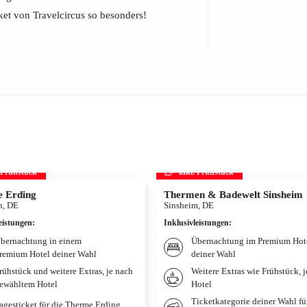
et von Travelcircus so besonders!
. Frühstück
inkl. Frühstück
 Erding
Thermen & Badewelt Sinsheim
, DE
Sinsheim, DE
eistungen
:
Inklusivleistungen
:
bernachtung in einem
Übernachtung im Premium Hot
remium Hotel deiner Wahl
deiner Wahl
rühstück und weitere Extras, je nach
Weitere Extras wie Frühstück, 
ewähltem Hotel
Hotel
Ticketkategorie deiner Wahl fü
agesticket für die Therme Erding