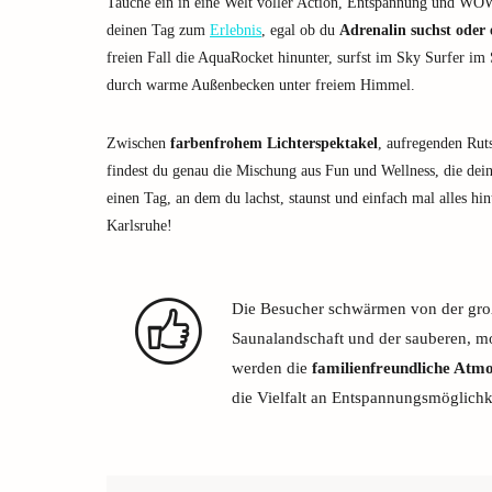
Tauche ein in eine Welt voller Action, Entspannung und W
deinen Tag zum
Erlebnis
, egal ob du
Adrenalin suchst oder 
freien Fall die AquaRocket hinunter, surfst im Sky Surfer im 
durch warme Außenbecken unter freiem Himmel.
Zwischen
farbenfrohem Lichterspektakel
, aufregenden Ru
findest du genau die Mischung aus Fun und Wellness, die dei
einen Tag, an dem du lachst, staunst und einfach mal alles h
Karlsruhe!
Die Besucher schwärmen von der gro
Saunalandschaft und der sauberen, m
werden die
familienfreundliche Atm
die Vielfalt an Entspannungsmöglichk