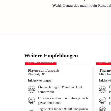
Wahl
. Genau das macht dein Reisepak
Weitere Empfehlungen
inkl. Frühstück
inkl
Playmobil Funpark
Therme
Zirndorf, DE
München
Inklusivleistungen
:
Inklusivl
Übernachtung im Premium Hotel
Ü
deiner Wahl
P
Frühstück und weitere Extras, je nach
F
gewähltem Hotel
g
Tagesticket für den 90.000 m² großen
T