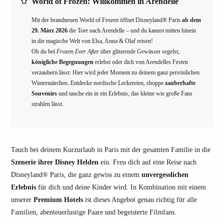
World of Frozen: Willkommen in Arendelle
Mit der brandneuen World of Frozen öffnet Disneyland® Paris
ab dem
29. März 2026
die Tore nach Arendelle – und du kannst mitten hinein
in die magische Welt von Elsa, Anna & Olaf reisen!
Ob du bei
Frozen Ever After
über glitzernde Gewässer segelst,
königliche Begegnungen
erlebst oder dich von Arendelles Festen
verzaubern lässt: Hier wird jeder Moment zu deinem ganz persönlichen
Wintermärchen. Entdecke nordische Leckereien, shoppe
zauberhafte
Souvenirs
und tauche ein in ein Erlebnis, das kleine wie große Fans
strahlen lässt.
Tauch bei deinem Kurzurlaub in Paris mit der gesamten Familie in die
Szenerie ihrer Disney Helden
ein. Freu dich auf eine Reise nach
Disneyland® Paris, die ganz gewiss zu einem
unvergesslichen
Erlebnis
für dich und deine Kinder wird. In Kombination mit einem
unserer
Premium Hotels
ist dieses Angebot genau richtig für alle
Familien, abenteuerlustige Paare und begeisterte Filmfans.