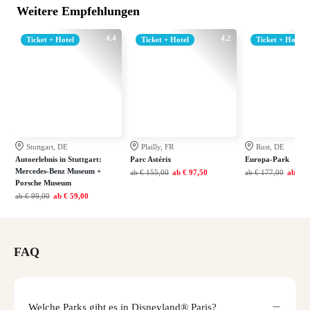
Weitere Empfehlungen
4.4
4.2
Ticket + Hotel
Ticket + Hotel
Ticket + Hotel
Stuttgart, DE
Plailly, FR
Rust, DE
Autoerlebnis in Stuttgart:
Parc Astérix
Europa-Park
Mercedes-Benz Museum +
ab
€ 155,00
ab
€ 97,50
ab
€ 177,00
ab
€ 1
Porsche Museum
ab
€ 99,00
ab
€ 59,00
FAQ
Welche Parks gibt es in Disneyland® Paris?