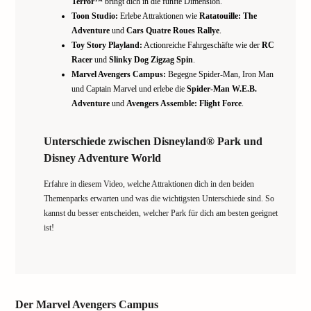
Terror™
bringt dich in die fünfte Dimension.
Toon Studio:
Erlebe Attraktionen wie
Ratatouille: The
Adventure
und
Cars Quatre Roues Rallye
.
Toy Story Playland:
Actionreiche Fahrgeschäfte wie der
RC
Racer
und
Slinky Dog Zigzag Spin
.
Marvel Avengers Campus:
Begegne Spider-Man, Iron Man
und Captain Marvel und erlebe die
Spider-Man W.E.B.
Adventure
und
Avengers Assemble: Flight Force
.
Unterschiede zwischen Disneyland® Park und
Disney Adventure World
Erfahre in diesem Video, welche Attraktionen dich in den beiden
Themenparks erwarten und was die wichtigsten Unterschiede sind. So
kannst du besser entscheiden, welcher Park für dich am besten geeignet
ist!
Der Marvel Avengers Campus