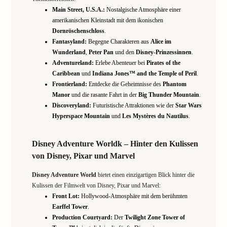
Main Street, U.S.A.:
Nostalgische Atmosphäre einer
amerikanischen Kleinstadt mit dem ikonischen
Dornröschenschloss
.
Fantasyland:
Begegne Charakteren aus
Alice im
Wunderland
,
Peter Pan
und den
Disney-Prinzessinnen
.
Adventureland:
Erlebe Abenteuer bei
Pirates of the
Caribbean
und
Indiana Jones™ and the Temple of Peril
.
Frontierland:
Entdecke die Geheimnisse des
Phantom
Manor
und die rasante Fahrt in der
Big Thunder Mountain
.
Discoveryland:
Futuristische Attraktionen wie der
Star Wars
Hyperspace Mountain
und
Les Mystères du Nautilus
.
Disney Adventure Worldk – Hinter den Kulissen
von Disney, Pixar und Marvel
Disney Adventure World
bietet einen einzigartigen Blick hinter die
Kulissen der Filmwelt von Disney, Pixar und Marvel:
Front Lot:
Hollywood-Atmosphäre mit dem berühmten
Earffel Tower
.
Production Courtyard:
Der
Twilight Zone Tower of