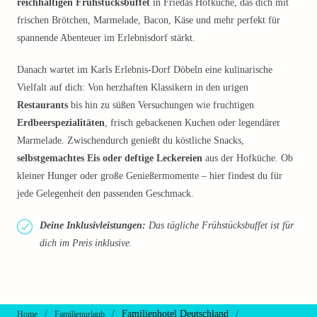
reichhaltigen Frühstücksbuffet
in Friedas Hofküche, das dich mit
frischen Brötchen, Marmelade, Bacon, Käse und mehr perfekt für
spannende Abenteuer im Erlebnisdorf stärkt.
Danach wartet im Karls Erlebnis-Dorf Döbeln eine kulinarische
Vielfalt auf dich: Von herzhaften Klassikern in den urigen
Restaurants
bis hin zu süßen Versuchungen wie fruchtigen
Erdbeerspezialitäten
, frisch gebackenen Kuchen oder legendärer
Marmelade. Zwischendurch genießt du köstliche Snacks,
selbstgemachtes Eis oder deftige Leckereien
aus der Hofküche. Ob
kleiner Hunger oder große Genießermomente – hier findest du für
jede Gelegenheit den passenden Geschmack.
Deine Inklusivleistungen:
Das tägliche Frühstücksbuffet ist für
dich im Preis inklusive.
/
/
Familienhotel Deutschland
/
Home
Familienurlaub