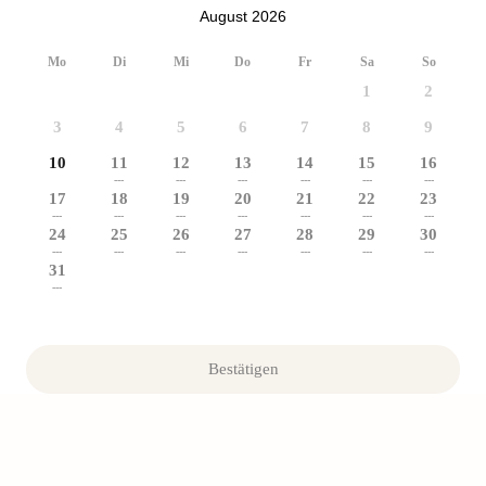
August 2026
Mo
Di
Mi
Do
Fr
Sa
So
1
2
3
4
5
6
7
8
9
10
11
12
13
14
15
16
---
---
---
---
---
---
17
18
19
20
21
22
23
---
---
---
---
---
---
---
24
25
26
27
28
29
30
---
---
---
---
---
---
---
31
---
Bestätigen