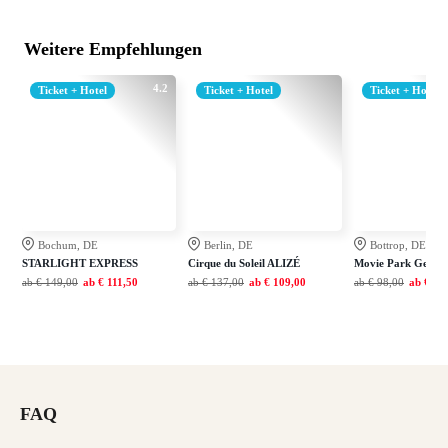
Weitere Empfehlungen
4.2
Ticket + Hotel
Ticket + Hotel
Ticket + Hotel
Bochum, DE
Berlin, DE
Bottrop, DE
STARLIGHT EXPRESS
Cirque du Soleil ALIZÉ
Movie Park Germ
ab
€ 149,00
ab
€ 111,50
ab
€ 137,00
ab
€ 109,00
ab
€ 98,00
ab
€ 77
FAQ