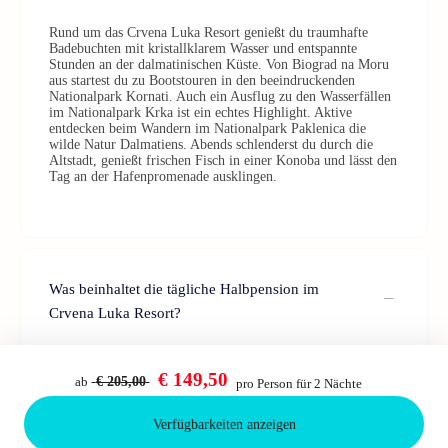
Rund um das Crvena Luka Resort genießt du traumhafte
Badebuchten mit kristallklarem Wasser und entspannte
Stunden an der dalmatinischen Küste. Von Biograd na Moru
aus startest du zu Bootstouren in den beeindruckenden
Nationalpark Kornati. Auch ein Ausflug zu den Wasserfällen
im Nationalpark Krka ist ein echtes Highlight. Aktive
entdecken beim Wandern im Nationalpark Paklenica die
wilde Natur Dalmatiens. Abends schlenderst du durch die
Altstadt, genießt frischen Fisch in einer Konoba und lässt den
Tag an der Hafenpromenade ausklingen.
Was beinhaltet die tägliche Halbpension im
Crvena Luka Resort?
Die tägliche Halbpension im Crvena Luka Resort beinhaltet
ein Frühstücksbuffet und ein Abendessen.
€ 149,50
ab
€ 205,00
pro Person für 2 Nächte
Verfügbarkeiten anzeigen