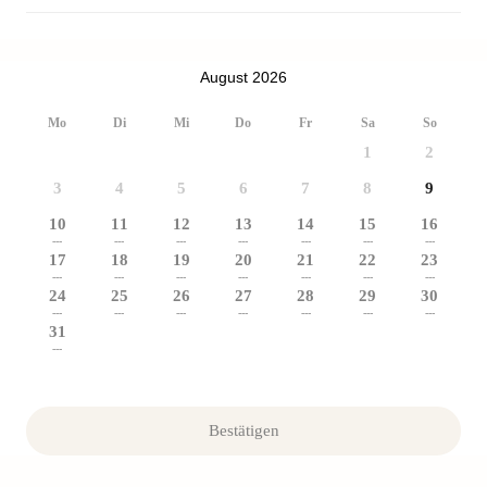
August 2026
Mo
Di
Mi
Do
Fr
Sa
So
1
2
3
4
5
6
7
8
9
10
11
12
13
14
15
16
---
---
---
---
---
---
---
17
18
19
20
21
22
23
---
---
---
---
---
---
---
24
25
26
27
28
29
30
---
---
---
---
---
---
---
31
---
Bestätigen