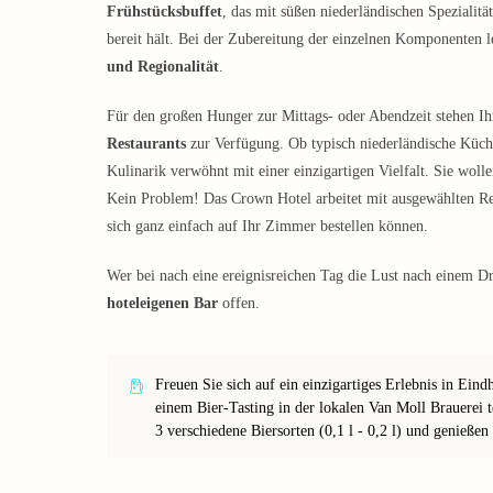
Frühstücksbuffet
, das mit süßen niederländischen Spezialit
bereit hält. Bei der Zubereitung der einzelnen Komponenten l
und Regionalität
.
Für den großen Hunger zur Mittags- oder Abendzeit stehen 
Restaurants
zur Verfügung. Ob typisch niederländische Küche
Kulinarik verwöhnt mit einer einzigartigen Vielfalt. Sie woll
Kein Problem! Das Crown Hotel arbeitet mit ausgewählten Re
sich ganz einfach auf Ihr Zimmer bestellen können.
Wer bei nach eine ereignisreichen Tag die Lust nach einem D
hoteleigenen Bar
offen.
Freuen Sie sich auf ein einzigartiges Erlebnis in Ei
einem Bier-Tasting in der lokalen Van Moll Brauerei 
3 verschiedene Biersorten (0,1 l - 0,2 l) und genieße