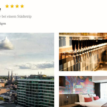
e
bei einem Städtetrip
igen