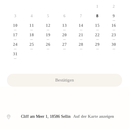
1
2
3
4
5
6
7
8
9
---
10
11
12
13
14
15
16
---
---
---
---
---
---
---
17
18
19
20
21
22
23
---
---
---
---
---
---
---
24
25
26
27
28
29
30
---
---
---
---
---
---
---
31
---
Bestätigen
Cliff am Meer 1
,
18586
Sellin
Auf der Karte anzeigen