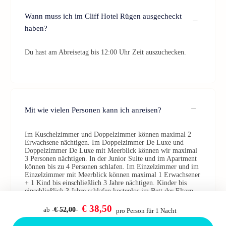
Wann muss ich im Cliff Hotel Rügen ausgecheckt
haben?
Du hast am Abreisetag bis 12:00 Uhr Zeit auszuchecken.
Mit wie vielen Personen kann ich anreisen?
Im Kuschelzimmer und Doppelzimmer können maximal 2
Erwachsene nächtigen. Im Doppelzimmer De Luxe und
Doppelzimmer De Luxe mit Meerblick können wir maximal
3 Personen nächtigen. In der Junior Suite und im Apartment
können bis zu 4 Personen schlafen. Im Einzelzimmer und im
Einzelzimmer mit Meerblick können maximal 1 Erwachsener
+ 1 Kind bis einschließlich 3 Jahre nächtigen. Kinder bis
einschließlich 3 Jahre schlafen kostenlos im Bett der Eltern.
Kinder von 4 bis 13 Jahre kosten 25 €/Nacht und Personen ab
14 Jahre 50 €/Nacht.
€ 38,50
ab
€ 52,00
pro Person für 1 Nacht