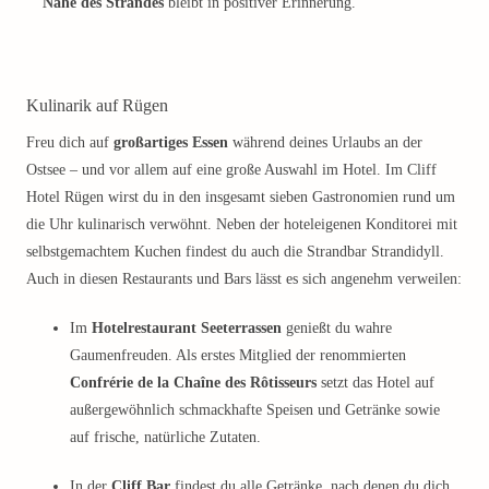
Nähe des Strandes
bleibt in positiver Erinnerung.
Kulinarik auf Rügen
Freu dich auf
großartiges Essen
während deines Urlaubs an der
Ostsee – und vor allem auf eine große Auswahl im Hotel. Im Cliff
Hotel Rügen wirst du in den insgesamt sieben Gastronomien rund um
die Uhr kulinarisch verwöhnt. Neben der hoteleigenen Konditorei mit
selbstgemachtem Kuchen findest du auch die Strandbar Strandidyll.
Auch in diesen Restaurants und Bars lässt es sich angenehm verweilen:
Im
Hotelrestaurant Seeterrassen
genießt du wahre
Gaumenfreuden. Als erstes Mitglied der renommierten
Confrérie de la Chaîne des Rôtisseurs
setzt das Hotel auf
außergewöhnlich schmackhafte Speisen und Getränke sowie
auf frische, natürliche Zutaten.
In der
Cliff Bar
findest du alle Getränke, nach denen du dich