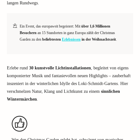
langen Rundwegs.
Ein Event, das europaweit begeistert: Mit
über 1,6 Millionen
Besuchern
an 15 Standorten in ganz Europa zählt der Christmas
Garden zu den
beliebtesten
Erlebnissen
in der Weihnachtszeit
.
Erlebe rund
30 kunstvolle Lichtinstallationen
, begleitet von eigens
komponierter Musik und fantasievollen neuen Highlights – zauberhaft
inszeniert in der winterlichen Idylle des Loki-Schmidt-Gartens. Hier
verschmelzen Natur, Klang und Lichtkunst zu einem
sinnlichen
Wintermärchen
.
Wer den Christmas Garden erlebt hat, schwärmt von magischer