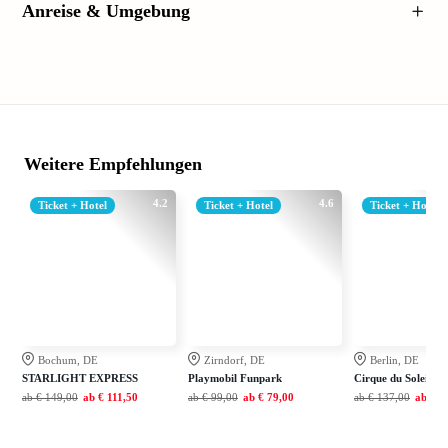
Anreise & Umgebung
Weitere Empfehlungen
4.2
4.6
Ticket + Hotel
Ticket + Hotel
Ticket + Hotel
Bochum, DE
Zirndorf, DE
Berlin, DE
STARLIGHT EXPRESS
Playmobil Funpark
Cirque du Soleil A
ab
€ 149,00
ab
€ 111,50
ab
€ 99,00
ab
€ 79,00
ab
€ 137,00
ab
€ 1