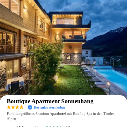
Auf der Karte anzeigen
Boutique Apartment Sonnenhang
Kostenlos stornierbar
Familiengeführtes Premium Aparthotel mit Rooftop Spa in den Tiroler
Alpen