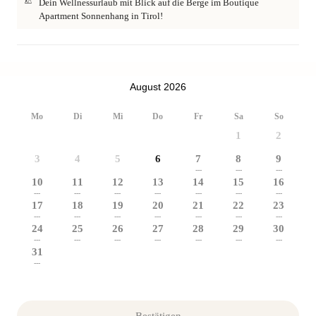
Dein Wellnessurlaub mit Blick auf die Berge im Boutique
Apartment Sonnenhang in Tirol!
August 2026
Mo
Di
Mi
Do
Fr
Sa
So
1
2
3
4
5
6
7
8
9
---
---
---
10
11
12
13
14
15
16
---
---
---
---
---
---
---
17
18
19
20
21
22
23
---
---
---
---
---
---
---
24
25
26
27
28
29
30
---
---
---
---
---
---
---
31
---