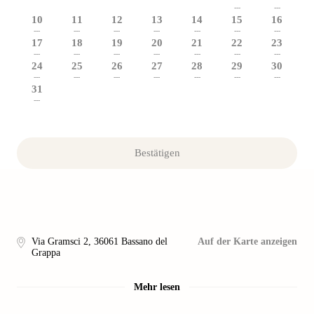
---
---
10
11
12
13
14
15
16
---
---
---
---
---
---
---
17
18
19
20
21
22
23
---
---
---
---
---
---
---
24
25
26
27
28
29
30
---
---
---
---
---
---
---
31
---
Bestätigen
Via Gramsci 2
,
36061
Bassano del
Auf der Karte anzeigen
Grappa
Mehr lesen