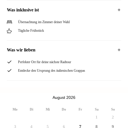
Was inklusive ist
Übernachtung im Zimmer deiner Wahl
Tägliche Frühstück
Was wir lieben
Perfekter Ort für deine nächste Radtour
Entdecke den Ursprung des italienischen Grappas
August 2026
Mo
Di
Mi
Do
Fr
Sa
So
1
2
3
4
5
6
7
8
9