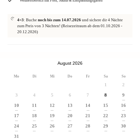
Wellnessbereich mit Pool, Sauna & Entspannungsgarten
4=3
: Buche
noch bis zum 14.07.2026
und sichere dir 4 Nächte
zum Preis von 3 Nächten! (Reisezeitraum ab dem 01.10.2026 -
20.12.2026)
August 2026
Mo
Di
Mi
Do
Fr
Sa
So
1
2
3
4
5
6
7
8
9
---
10
11
12
13
14
15
16
---
---
---
---
---
---
---
17
18
19
20
21
22
23
---
---
---
---
---
---
---
24
25
26
27
28
29
30
---
---
---
---
---
---
---
31