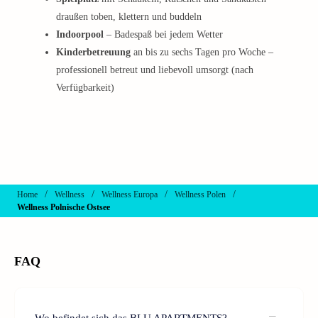
draußen toben, klettern und buddeln
Indoorpool
– Badespaß bei jedem Wetter
Kinderbetreuung
an bis zu sechs Tagen pro Woche –
professionell betreut und liebevoll umsorgt (nach
Verfügbarkeit)
/
/
/
/
Home
Wellness
Wellness Europa
Wellness Polen
Wellness Polnische Ostsee
FAQ
Wo befindet sich das BLU APARTMENTS?