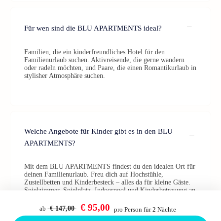
Für wen sind die BLU APARTMENTS ideal?
Familien, die ein kinderfreundliches Hotel für den
Familienurlaub suchen. Aktivreisende, die gerne wandern
oder radeln möchten, und Paare, die einen Romantikurlaub in
stylisher Atmosphäre suchen.
Welche Angebote für Kinder gibt es in den BLU
APARTMENTS?
Mit dem BLU APARTMENTS findest du den idealen Ort für
deinen Familienurlaub. Freu dich auf Hochstühle,
Zustellbetten und Kinderbesteck – alles da für kleine Gäste.
Spielzimmer, Spielplatz, Indoorpool und Kinderbetreuung an
bis zu sechs Tagen pro Woche (nach Verfügbarkeit) sorgen
für jede Menge Spaß.
€ 95,00
ab
€ 147,00
pro Person für 2 Nächte