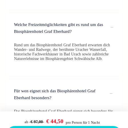
Welche Freizeitmöglichkeiten gibt es rund um das
Biosphärenhotel Graf Eberhard?
Rund um das Biosphärenhotel Graf Eberhard erwarten dich
Wander- und Radwege, der berühmte Uracher Wasserfall,
historische Fachwerkhäuser in Bad Urach sowie zahlreiche
Naturerlebnisse im Biosphärengebiet Schwäbische Alb.
Für wen eignet sich das Biosphärenhotel Graf
Eberhard besonders?
Das Biosphärenhotel Graf Eberhard eignet sich besonders für
Naturliebhaber, Wellnessfans, Aktivurlauber und alle, die eine
nachhaltige Auszeit in ruhiger Lage suchen.
€ 44,50
ab
€ 97,00
pro Person für 1 Nacht