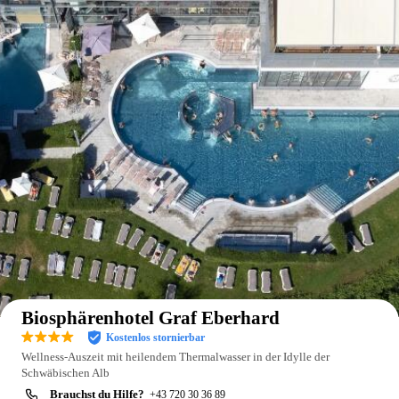
Auf der Karte anzeigen
Biosphärenhotel Graf Eberhard
Kostenlos stornierbar
Wellness-Auszeit mit heilendem Thermalwasser in der Idylle der
Schwäbischen Alb
Brauchst du Hilfe?
+43 720 30 36 89