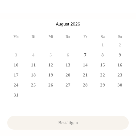
August 2026
Mo
Di
Mi
Do
Fr
Sa
So
1
2
3
4
5
6
7
8
9
---
---
10
11
12
13
14
15
16
---
---
---
---
---
---
---
17
18
19
20
21
22
23
---
---
---
---
---
---
---
24
25
26
27
28
29
30
---
---
---
---
---
---
---
31
---
Bestätigen