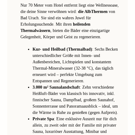
Nur 70 Meter vom Hotel entfernt liegt eine Wellnessoase,
die deine Sinne verwöhnen wird:
die AlbThermen
von
Bad Urach. Sie sind ein wahres Juwel für
Erholungssuchende. Mit ihren
heilenden
Thermalwässern
, bieten die Bäder eine einzigartige
Gelegenheit, Körper und Geist zu regenerieren.
Kur- und Heilbad (Thermalbad)
: Sechs Becken
unterschiedlicher Größe mit Innen- und
Außenbereichen, Lichtspielen und konstantem
Thermal-Mineralwasser (32-38 °C), das täglich
erneuert wird – perfekte Umgebung zum
Entspannen und Regenerieren.
3.000 m² Saunalandschaft
: Zehn verschiedene
Heißluft-Bäder von klassisch bis innovativ, inkl.
finnischer Sauna, Dampfbad, großem Saunahof,
Sonnenterrasse und Panoramaausblick – ideal, um
die Wärme in Ruhe zu genießen (gegen Aufpreis).
Private Spa
: Eine exklusive Auszeit nur für dich
allein, zu zweit oder mit der Familie mit privater
Sauna, luxuriöser Ausstattung, Minibar und