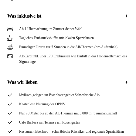
Was inklusive ist
Ab 1 Übernachtung im Zimmer deiner Wahl
Tägliches Frühstücksbuffet mit lokalen Spezialitäten
Einmaliger Eintritt für 5 Stunden in die AlbThermen (pro Aufenthalt)
AlbCard inkl. über 170 Erlebnissen wie Eintritt in das Hohenzollernschloss
Sigmaringen
Was wir lieben
Idyllisch gelegen im Biosphärengebiet Schwäbische Alb
Kostenlose Nutzung des ÖPNV
Nur 70 Meter bis zu den AlbThermen mit 3.000 m² Saunalandschaft
Café Barbara mit Terrasse am Rosengarten
Restaurant Eberhard – schwäbische Klassiker und regionale Spezialitäten