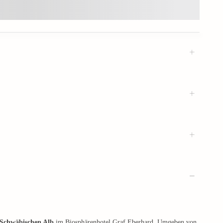
 Schwäbischen Alb
im Biosphärenhotel Graf Eberhard. Umgeben von