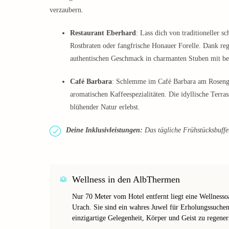
verzaubern.
Restaurant Eberhard
: Lass dich von traditioneller 
Rostbraten oder fangfrische Honauer Forelle. Dank reg
authentischen Geschmack in charmanten Stuben mit b
Café Barbara
: Schlemme im Café Barbara am Rosenga
aromatischen Kaffeespezialitäten. Die idyllische Ter
blühender Natur erlebst.
Deine Inklusivleistungen:
Das tägliche Frühstücksbuffet 
Wellness in den AlbThermen
Nur 70 Meter vom Hotel entfernt liegt eine Wellness
Urach. Sie sind ein wahres Juwel für Erholungssuche
einzigartige Gelegenheit, Körper und Geist zu regener