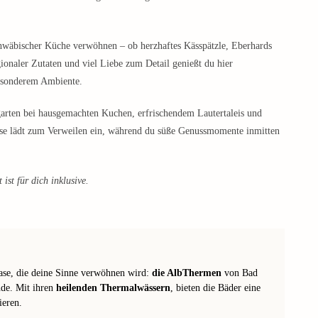
schwäbischer Küche verwöhnen – ob herzhaftes Kässpätzle, Eberhards
ionaler Zutaten und viel Liebe zum Detail genießt du hier
esonderem Ambiente.
rten bei hausgemachten Kuchen, erfrischendem Lautertaleis und
rasse lädt zum Verweilen ein, während du süße Genussmomente inmitten
ist für dich inklusive.
oase, die deine Sinne verwöhnen wird:
die AlbThermen
von Bad
nde. Mit ihren
heilenden Thermalwässern
, bieten die Bäder eine
ieren.