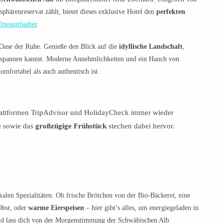
ärenreservat zählt, bietet dieses exklusive Hotel den
perfekten
lnessurlauber
.
 Oase der Ruhe. Genieße den Blick auf die
idyllische Landschaft
,
ntspannen kannst. Moderne Annehmlichkeiten und ein Hauch von
omfortabel als auch authentisch ist.
lattformen TripAdvisor und HolidayCheck immer wieder
e
sowie das
großzügige Frühstück
stechen dabei hervor.
okalen Spezialitäten. Ob frische Brötchen von der Bio-Bäckerei, eine
Obst, oder
warme Eierspeisen
– hier gibt’s alles, um energiegeladen in
 und lass dich von der Morgenstimmung der Schwäbischen Alb