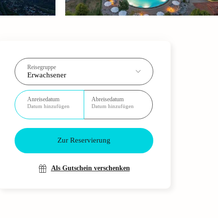
Reisegruppe
Erwachsener
Anreisedatum
Abreisedatum
Datum hinzufügen
Datum hinzufügen
Zur Reservierung
Als Gutschein verschenken