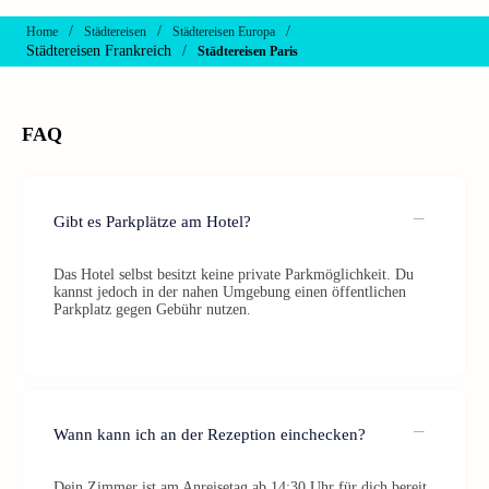
/
/
/
Home
Städtereisen
Städtereisen Europa
Städtereisen Frankreich
/
Städtereisen Paris
FAQ
Gibt es Parkplätze am Hotel?
Das Hotel selbst besitzt keine private Parkmöglichkeit. Du
kannst jedoch in der nahen Umgebung einen öffentlichen
Parkplatz gegen Gebühr nutzen.
Wann kann ich an der Rezeption einchecken?
Dein Zimmer ist am Anreisetag ab 14:30 Uhr für dich bereit.