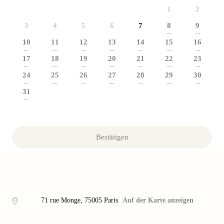
1
2
3
4
5
6
7
8
9
---
---
10
11
12
13
14
15
16
---
---
---
---
---
---
---
17
18
19
20
21
22
23
---
---
---
---
---
---
---
24
25
26
27
28
29
30
---
---
---
---
---
---
---
31
---
Bestätigen
71 rue Monge
,
75005
Paris
Auf der Karte anzeigen