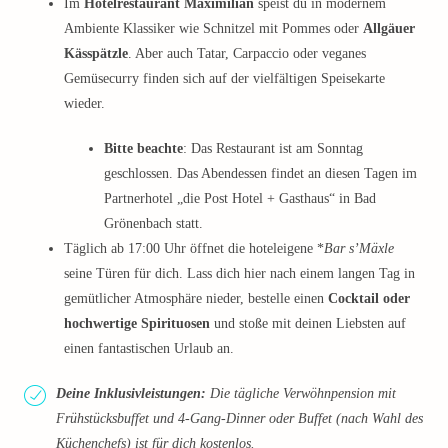
Im
Hotelrestaurant Maximilian
speist du in modernem
Ambiente Klassiker wie Schnitzel mit Pommes oder
Allgäuer
Kässpätzle
. Aber auch Tatar, Carpaccio oder veganes
Gemüsecurry finden sich auf der vielfältigen Speisekarte
wieder.
Bitte beachte
: Das Restaurant ist am Sonntag
geschlossen. Das Abendessen findet an diesen Tagen im
Partnerhotel „die Post Hotel + Gasthaus“ in Bad
Grönenbach statt.
Täglich ab 17:00 Uhr öffnet die hoteleigene *
Bar s’Mäxle
seine Türen für dich. Lass dich hier nach einem langen Tag in
gemütlicher Atmosphäre nieder, bestelle einen
Cocktail oder
hochwertige Spirituosen
und stoße mit deinen Liebsten auf
einen fantastischen Urlaub an.
Deine Inklusivleistungen:
Die tägliche Verwöhnpension mit
Frühstücksbuffet und 4-Gang-Dinner oder Buffet (nach Wahl des
Küchenchefs) ist für dich kostenlos.