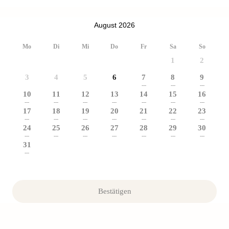
August 2026
Mo
Di
Mi
Do
Fr
Sa
So
1
2
3
4
5
6
7
8
9
---
---
---
10
11
12
13
14
15
16
---
---
---
---
---
---
---
17
18
19
20
21
22
23
---
---
---
---
---
---
---
24
25
26
27
28
29
30
---
---
---
---
---
---
---
31
---
Bestätigen